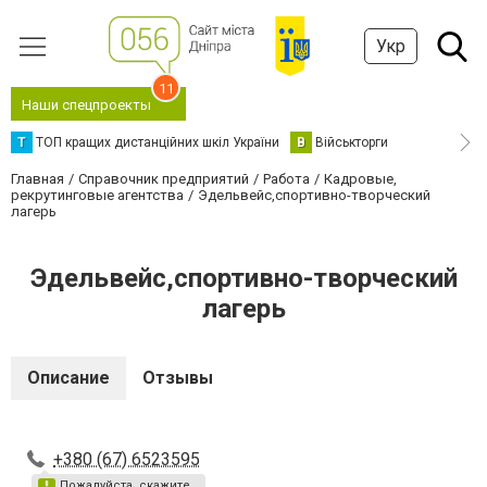
Укр
11
Наши спецпроекты
Т
ТОП кращих дистанційних шкіл України
В
Військторги
Главная
Справочник предприятий
Работа
Кадровые,
рекрутинговые агентства
Эдельвейс,спортивно-творческий
лагерь
Эдельвейс,спортивно-творческий
лагерь
Описание
Отзывы
+380 (67) 6523595
Пожалуйста, скажите,