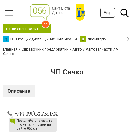
Укр
11
Наши спецпроекты
Т
ТОП кращих дистанційних шкіл України
В
Військторги
Главная
Справочник предприятий
Авто
Автозапчасти
ЧП
Сачко
ЧП Сачко
Описание
+380 (96) 752-31-45
Пожалуйста, скажите,
что узнали номер на
сайте 056.ua