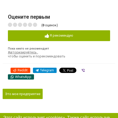
Оцените первым
(
0
оценок)
Я рекомендую
Пока никто не рекомендует
Авторизируйтесь
,
чтобы оценить и порекомендовать
Reddit
Telegram
Viber
WhatsApp
Это мое предприятие
Этот сайт использует «cookies». Также сайт использует интернет-сервис для сбора технических данных касательно посетителей с целью получения маркетинговой и статистической информации. Условия обработки данных посетителей сайта см.