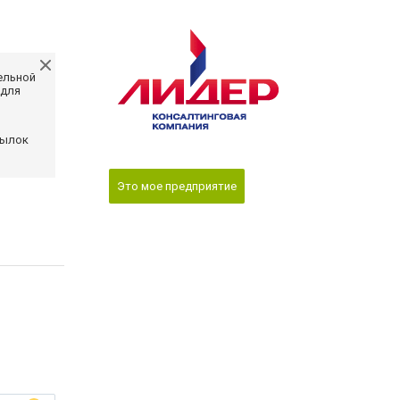
ельной
 для
сылок
Это мое предприятие