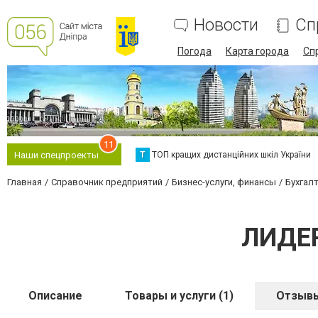
Новости
Сп
Погода
Карта города
Сп
11
Т
ТОП кращих дистанційних шкіл України
Наши спецпроекты
Главная
Справочник предприятий
Бизнес-услуги, финансы
Бухгалт
ЛИДЕР
Описание
Товары и услуги (1)
Отзывы