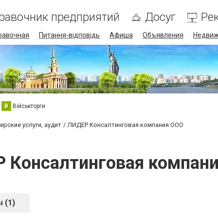
равочник предприятий
Досуг
Ре
равочная
Питання-відповідь
Афиша
Объявления
Недвиж
В
Військторги
ерские услуги, аудит
ЛИДЕР Консалтинговая компания ООО
 Консалтинговая компан
 (1)