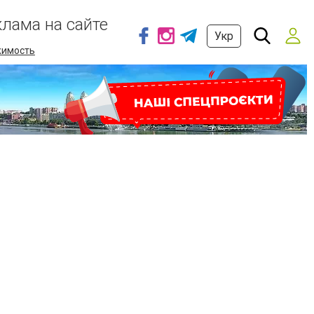
клама на сайте
Укр
имость