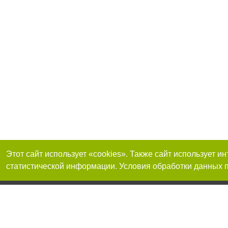
Этот сайт использует «cookies». Также сайт использует 
статистической информации. Условия обработки данных п
Реклама на сайте
Присоединяйтесь 
Работа в нашей компании
Франшиза "CitySites"
О нас
Контакты
+38 (050) 969-29-16