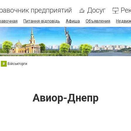
равочник предприятий
Досуг
Ре
равочная
Питання-відповідь
Афиша
Объявления
Недвиж
В
Військторги
Авиор-Днепр