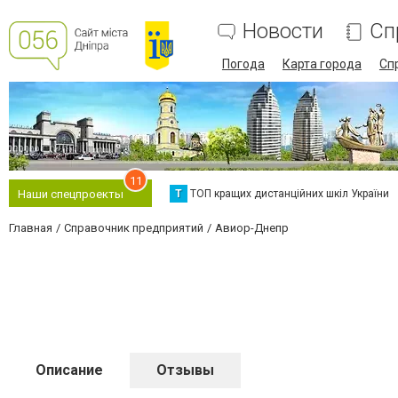
Новости
Сп
Погода
Карта города
Сп
11
Т
ТОП кращих дистанційних шкіл України
Наши спецпроекты
Главная
Справочник предприятий
Авиор-Днепр
Описание
Отзывы