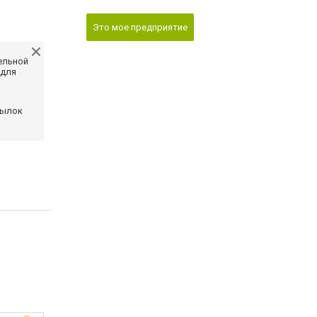
Это мое предприятие
ельной
 для
сылок