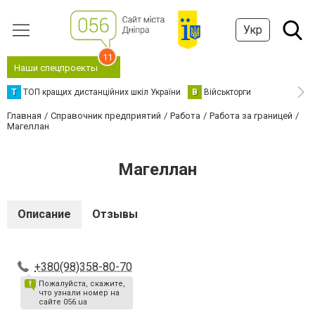
Укр
11
Наши спецпроекты
Т
ТОП кращих дистанційних шкіл України
В
Військторги
Главная
Справочник предприятий
Работа
Работа за границей
Магеллан
Магеллан
Описание
Отзывы
+380(98)358-80-70
Пожалуйста, скажите,
что узнали номер на
сайте 056.ua