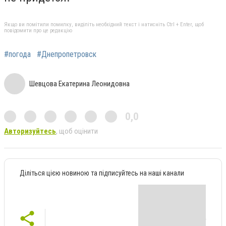
Якщо ви помітили помилку, виділіть необхідний текст і натисніть Ctrl + Enter, щоб
повідомити про це редакцію
#погода
#Днепропетровск
Шевцова Екатерина Леонидовна
0,0
Авторизуйтесь
, щоб оцінити
Діліться цією новиною та підписуйтесь на наші канали