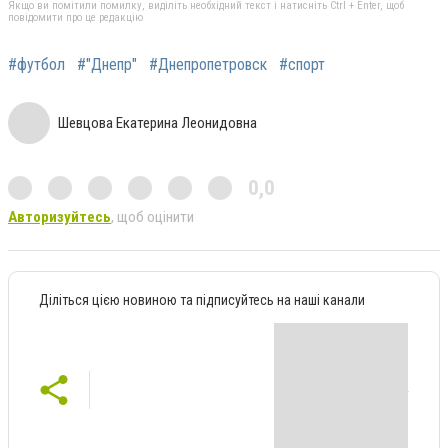
Якщо ви помітили помилку, виділіть необхідний текст і натисніть Ctrl + Enter, щоб
повідомити про це редакцію
#футбол
#"Днепр"
#Днепропетровск
#спорт
Шевцова Екатерина Леонидовна
0,0
Авторизуйтесь
, щоб оцінити
Діліться цією новиною та підписуйтесь на наші канали