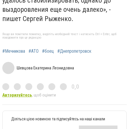
удалось стабилизировать, однако до
выздоровления еще очень далеко», -
пишет Сергей Рыженко.
Якщо ви помітили помилку, виділіть необхідний текст і натисніть Ctrl + Enter, щоб
повідомити про це редакцію
#Мечникова
#АТО
#боец
#Днепропетровск
Шевцова Екатерина Леонидовна
0,0
Авторизуйтесь
, щоб оцінити
Діліться цією новиною та підписуйтесь на наші канали