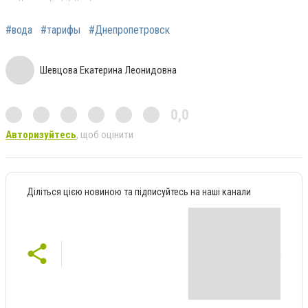
#вода
#тарифы
#Днепропетровск
Шевцова Екатерина Леонидовна
0,0
Авторизуйтесь
, щоб оцінити
Діліться цією новиною та підписуйтесь на наші канали