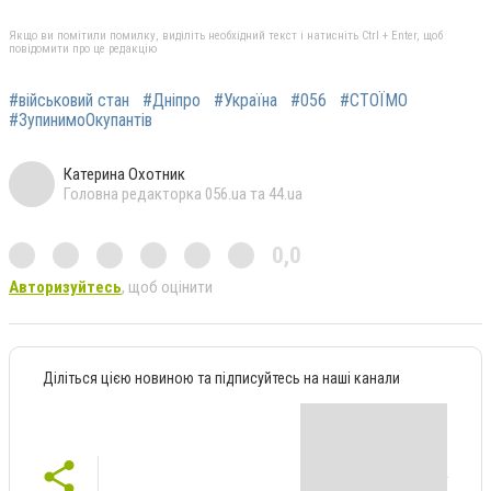
Якщо ви помітили помилку, виділіть необхідний текст і натисніть Ctrl + Enter, щоб
повідомити про це редакцію
#військовий стан
#Дніпро
#Україна
#056
#СТОЇМО
#ЗупинимоОкупантів
Катерина Охотник
Головна редакторка 056.ua та 44.ua
0,0
Авторизуйтесь
, щоб оцінити
Діліться цією новиною та підписуйтесь на наші канали