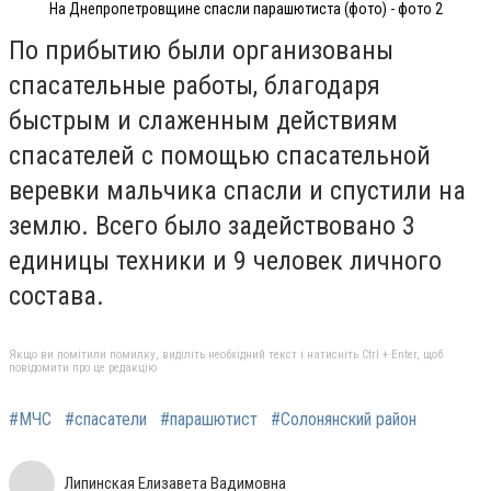
На Днепропетровщине спасли парашютиста (фото) - фото 2
По прибытию были организованы
спасательные работы, благодаря
быстрым и слаженным действиям
спасателей с помощью спасательной
веревки мальчика спасли и спустили на
землю. Всего было задействовано 3
единицы техники и 9 человек личного
состава.
Якщо ви помітили помилку, виділіть необхідний текст і натисніть Ctrl + Enter, щоб
повідомити про це редакцію
#МЧС
#спасатели
#парашютист
#Солонянский район
Липинская Елизавета Вадимовна