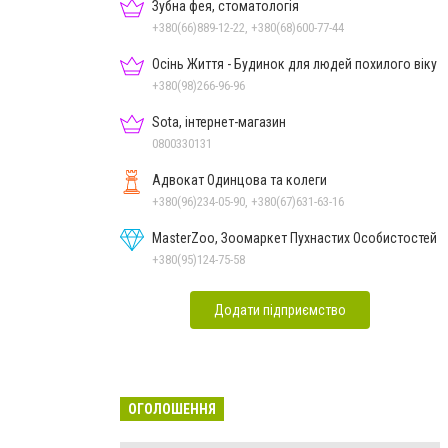
Зубна фея, стоматологія
+380(66)889-12-22, +380(68)600-77-44
Осінь Життя - Будинок для людей похилого віку
+380(98)266-96-96
Sota, інтернет-магазин
0800330131
Адвокат Одинцова та колеги
+380(96)234-05-90, +380(67)631-63-16
MasterZoo, Зоомаркет Пухнастих Особистостей
+380(95)124-75-58
Додати підприємство
ОГОЛОШЕННЯ