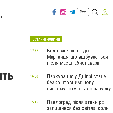
ті
Рус
ть
ОСТАННІ НОВИНИ
Вода вже пішла до
17:37
Марганця: що відбувається
після масштабної аварії
ить
Паркування у Дніпрі стане
16:00
безкоштовним: нову
систему готують до запуску
Павлоград після атаки рф
15:15
залишився без світла: коли