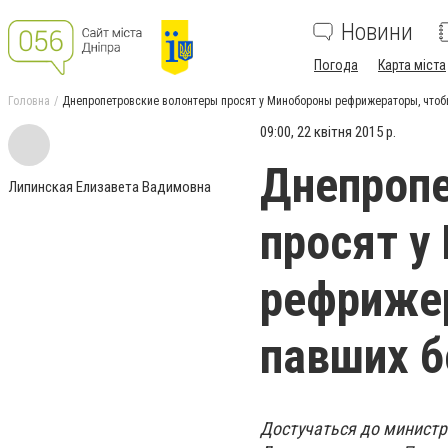
Новини
Погода
Карта міста
Головна
Днепропетровские волонтеры просят у Минобороны рефрижераторы, чтоб
09:00, 22 квітня 2015 р.
Днепропе
Липинская Елизавета Вадимовна
просят у
рефриже
павших б
Достучаться до министр