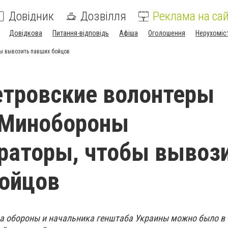
Довідник
Дозвілля
Реклама на сай
Довідкова
Питання-відповідь
Афіша
Оголошення
Нерухоміс
ы вывозить павших бойцов
тровские волонтеры
 Минобороны
раторы, чтобы вывоз
ойцов
а обороны и начальника генштаба Украины можно было в