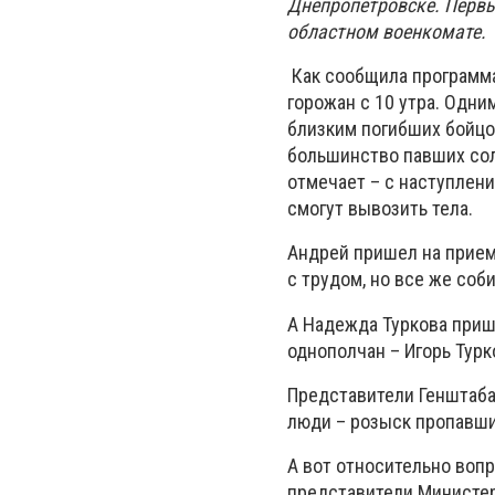
Днепропетровске. Первы
областном военкомате.
Как сообщила програм
горожан с 10 утра. Одн
близким погибших бойцо
большинство павших солд
отмечает – с наступлен
смогут вывозить тела.
Андрей пришел на прием
с трудом, но все же соб
А Надежда Туркова приш
однополчан – Игорь Турк
Представители Генштаба
люди – розыск пропавши
А вот относительно вопр
представители Министер