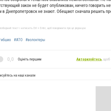
ствующий закон не будет опубликован, ничего говорить не
м в Днепропетровск не знают. Обещают сначала решить пр
бхідний текст і натисніть Ctrl + Enter, щоб повідомити про це редакцію
гибших
#АТО
#волонтеры
0,0
Оцініть першим
Авторизуйтесь
, щоб
исуйтесь на наші канали