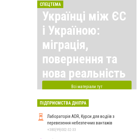
СПЕЦТЕМА
Українці між ЄС
і Україною:
міграція,
повернення та
нова реальність
Всі матеріали тут
ПІДПРИЄМСТВА ДНІПРА
Лабораторія ADR, Курси для водіїв з
перевезення небезпечних вантажів
+380(99)002-32-33