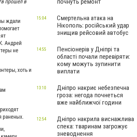
почнуть ремонт
тв прошел в
Смертельна атака на
15:04
ны ждали
Нікополь: російський удар
помогает
знищив рейсовий автобус
зят
К. Андрей
Пенсіонерів у Дніпрі та
14:55
нтеры не
області почали перевіряти:
кому можуть зупинити
нтеры, хоть и
виплати
Дніпро накриє небезпечна
13:10
вам
гроза: негода почнеться
вже найближчої години
приходят
я раненых.
Дніпро накрила виснажлива
12:54
спека: тваринам загрожує
и,
зневоднення
 камеру