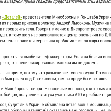
й выездной прием граждан представителями этих ведомс
ма
«Деталей»
представители Минобороны и Генштаба Украи
им из первых приехал волонтер Андрей Лысоконь. Мужчина 
в перевозить тела. Говорит, именно в Днепропетровск сво
ат, к тому же у нас располагается центр опознания по ДН
ием тепла появится серьезная проблема – из-за жары воло
 просить автомобили-рефрижераторы. Если на бензин воло
ирают, то специализированная машина им не доступна.
ла на прием, потому что разыскивает своего мужа. По сло
ов был ранен под Логвиновым, там он вроде бы и остался.
 и Минобороны говорят – основные вопросы, с которыми 
х бойцов, получение статуса участника АТО и реабилитаци
оса, будет ли в Украине объявлена ​​пятая волна мобилизаци
ства обороны и генштаба оказались немногословны. Не на