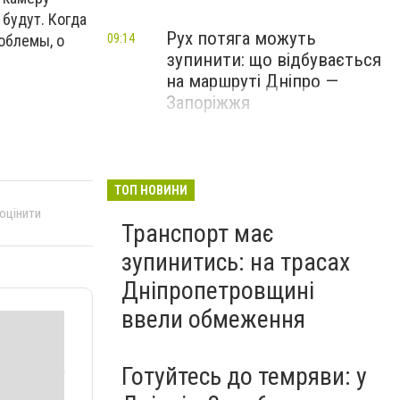
 будут. Когда
Рух потяга можуть
облемы, о
09:14
зупинити: що відбувається
на маршруті Дніпро —
Запоріжжя
ТОП НОВИНИ
 оцінити
Транспорт має
зупинитись: на трасах
Дніпропетровщині
ввели обмеження
Готуйтесь до темряви: у