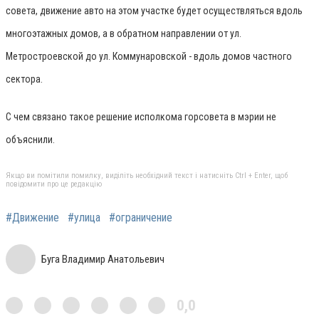
совета, движение авто на этом участке будет осуществляться вдоль
многоэтажных домов, а в обратном направлении от ул.
Метростроевской до ул. Коммунаровской - вдоль домов частного
сектора.
С чем связано такое решение исполкома горсовета в мэрии не
объяснили.
Якщо ви помітили помилку, виділіть необхідний текст і натисніть Ctrl + Enter, щоб
повідомити про це редакцію
#Движение
#улица
#ограничение
Буга Владимир Анатольевич
0,0