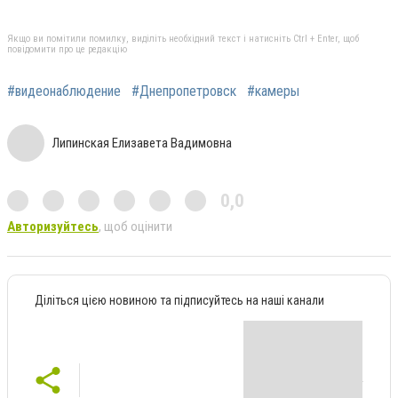
Якщо ви помітили помилку, виділіть необхідний текст і натисніть Ctrl + Enter, щоб
повідомити про це редакцію
#видеонаблюдение
#Днепропетровск
#камеры
Липинская Елизавета Вадимовна
0,0
Авторизуйтесь
, щоб оцінити
Діліться цією новиною та підписуйтесь на наші канали