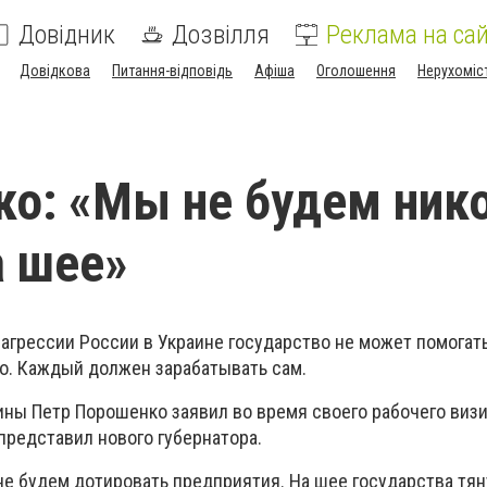
Довідник
Дозвілля
Реклама на сай
Довідкова
Питання-відповідь
Афіша
Оголошення
Нерухоміс
о: «Мы не будем ник
а шее»
 агрессии России в Украине государство не может помогат
. Каждый должен зарабатывать сам.
ины Петр Порошенко заявил во время своего рабочего визи
представил нового губернатора.
е будем дотировать предприятия. На шее государства тян