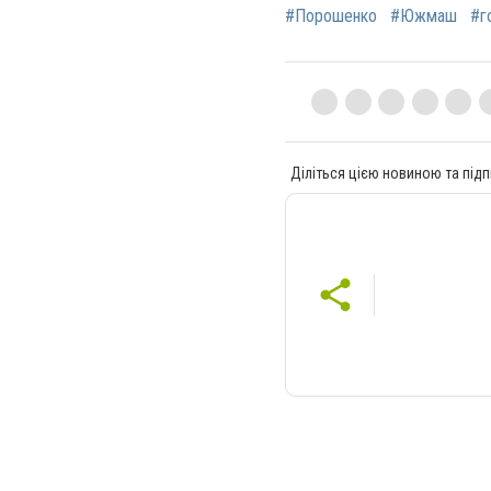
#Порошенко
#Южмаш
#г
Діліться цією новиною та підп