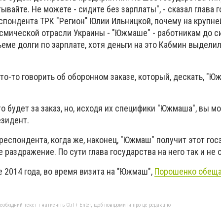
ывайте. Не можете - сидите без зарплаты", - сказал глава 
спондента ТРК "Регион" Юлии Ильницкой, почему на крупн
смической отрасли Украины - "Южмаше" - работникам до си
еме долги по зарплате, хотя деньги на это Кабмин выдели
что-то говорить об оборонном заказе, который, дескать, "Ю
это будет за заказ, но, исходя их специфики "Южмаша", вы м
езидент.
респондента, когда же, наконец, "Южмаш" получит этот гос
 раздражение. По сути глава государства на него так и не 
 2014 года, во время визита на "Южмаш",
Порошенко обеща
бхідний текст і натисніть Ctrl + Enter, щоб повідомити про це редакцію