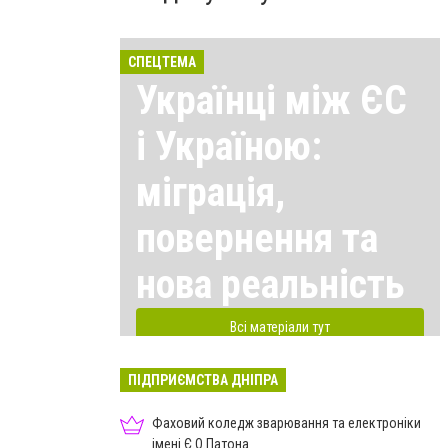
СПЕЦТЕМА
Українці між ЄС
і Україною:
міграція,
повернення та
нова реальність
Всі матеріали тут
ПІДПРИЄМСТВА ДНІПРА
Фаховий коледж зварювання та електроніки
імені Є.О.Патона