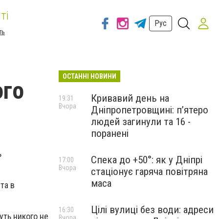
ті
Рус
ть
ОСТАННІ НОВИНИ
ого
Кривавий день на
19:31
Вчора
Дніпропетровщині: п’ятеро
людей загинули та 16 -
поранені
ь
Спека до +50°: як у Дніпрі
17:00
Вчора
стаціонує гаряча повітряна
маса
та в
Цілі вулиці без води: адреси
16:30
уть никого не
Вчора