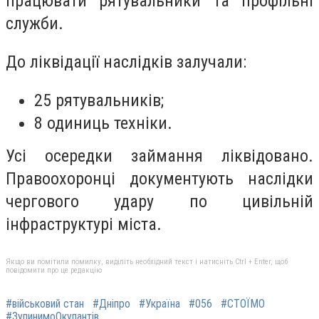
працювати рятувальники та профільні
служби.
До ліквідації наслідків залучали:
25 рятувальників;
8 одиниць техніки.
Усі осередки займання ліквідовано.
Правоохоронці документують наслідки
чергового удару по цивільній
інфраструктурі міста.
Якщо ви помітили помилку, виділіть необхідний текст і натисніть Ctrl + Enter, щоб
повідомити про це редакцію
#військовий стан
#Дніпро
#Україна
#056
#СТОЇМО
#ЗупинимоОкупантів