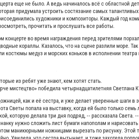
церта еще не было. А ведь начиналось всё с областной дет
которая придумала устроить состязание самых талантливых
присоединились художники и композиторы. Каждый год ком
росмотреть, прочитать и прослушать все работы.
ом концерте во время награждения перед зрителями порхал
водные кораллы. Казалось, что на сцене разлили море. Так
и костюмы медуз и морских коньков в исполнении театра
торые из ребят уже знают, кем хотят стать.
рче мистецтво» победила четырнадцатилетняя Светлана К
ожницей, как и её сестра, и уже делает уверенные шаги в 
ота Светы попала на выставку, когда ей было только семь 
ой, которую делала три дня подряд, -- рассказала Света. -
нанку нужно сложить лист бумаги напополам и нарисовать 
том маникюрными ножницами вырезать по рисунку. Этой т
йно. Увидела, что сестра вытынает, и тоже захотела попро