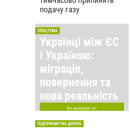
тимчасово припинять
подачу газу
СПЕЦТЕМА
Українці між ЄС
і Україною:
міграція,
повернення та
нова реальність
Всі матеріали тут
ПІДПРИЄМСТВА ДНІПРА