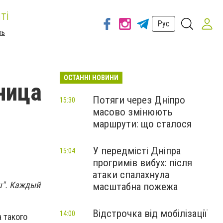
ті
Рус
ть
ОСТАННІ НОВИНИ
ница
Потяги через Дніпро
15:30
масово змінюють
маршрути: що сталося
У передмісті Дніпра
15:04
прогримів вибух: після
атаки спалахнула
ш". Каждый
масштабна пожежа
Відстрочка від мобілізації
14:00
 такого