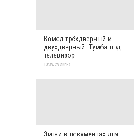
Комод трёхдверный и
двухдверный. Тумба под
телевизор
10:39, 29 липня
Зміни в документах для