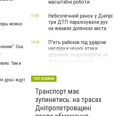
масштабні роботи
Небезпечний ранок у Дніпрі:
11:00
три ДТП паралізували рух
девры можно
на жвавих ділянках міста
П’ять районів під ударом:
10:34
оении". Она
наслідки нічної атаки
.
дронами та артилерією на
Дніпропетровщину
евню. Там и
ТОП НОВИНИ
их душ» ждут
Транспорт має
зупинитись: на трасах
Дніпропетровщині