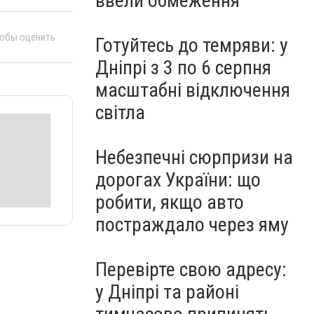
ввели обмеження
тобы оценить
Готуйтесь до темряви: у
Дніпрі з 3 по 6 серпня
масштабні відключення
світла
Небезпечні сюрпризи на
дорогах України: що
робити, якщо авто
постраждало через яму
Перевірте свою адресу:
у Дніпрі та районі