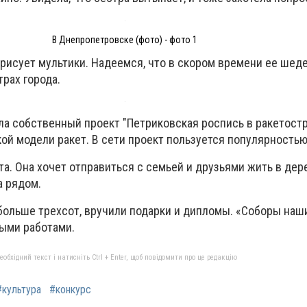
В Днепропетровске (фото) - фото 1
рисует мультики. Надеемся, что в скором времени ее ше
трах города.
ла собственный проект "Петриковская роспись в ракетостр
ой модели ракет. В сети проект пользуется популярностью
а. Она хочет отправиться с семьей и друзьями жить в дер
а рядом.
 больше трехсот, вручили подарки и дипломы. «Соборы наш
выми работами.
бхідний текст і натисніть Ctrl + Enter, щоб повідомити про це редакцію
#культура
#конкурс