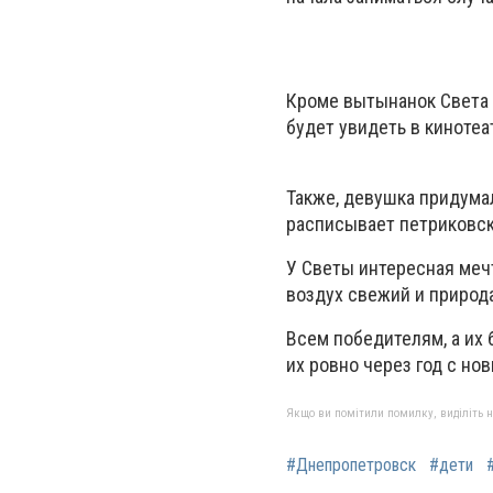
Кроме вытынанок Света 
будет увидеть в кинотеа
Также, девушка придума
расписывает петриковск
У Светы интересная мечт
воздух свежий и природ
Всем победителям, а их
их ровно через год с но
Якщо ви помітили помилку, виділіть нео
#Днепропетровск
#дети