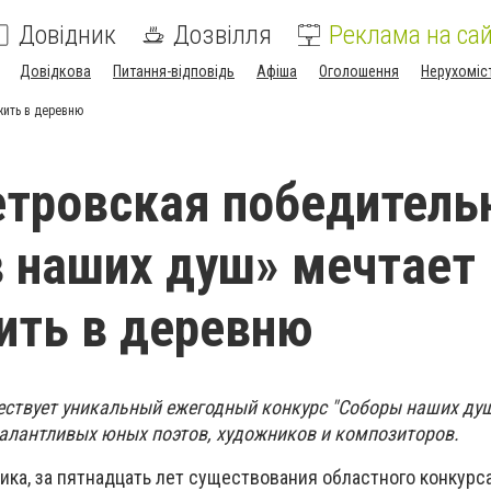
Довідник
Дозвілля
Реклама на сай
Довідкова
Питання-відповідь
Афіша
Оголошення
Нерухоміс
жить в деревню
тровская победитель
 наших душ» мечтает
ить в деревню
ествует уникальный ежегодный конкурс "Соборы наших ду
талантливых юных поэтов, художников и композиторов.
ика, за пятнадцать лет существования областного конкурса