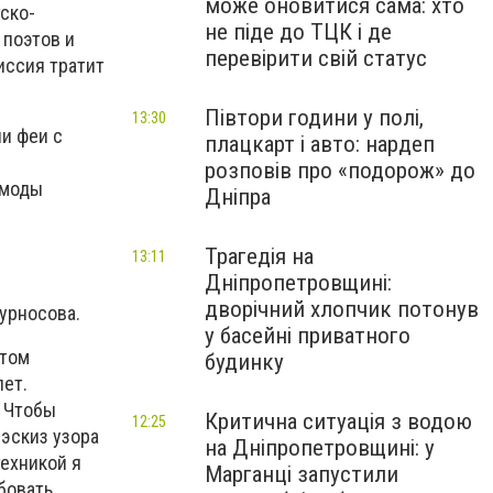
може оновитися сама: хто
ско-
не піде до ТЦК і де
 поэтов и
перевірити свій статус
иссия тратит
Півтори години у полі,
13:30
и феи с
плацкарт і авто: нардеп
розповів про «подорож» до
 моды
Дніпра
Трагедія на
13:11
Дніпропетровщині:
дворічний хлопчик потонув
урносова.
у басейні приватного
этом
будинку
лет.
- Чтобы
Критична ситуація з водою
12:25
эскиз узора
на Дніпропетровщині: у
ехникой я
Марганці запустили
бовать.