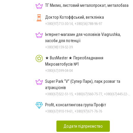
ТГ Милих, листовий металопрокат, металобаза
Доктор Котоффський, ветклініка
+380(97)713-30-14, +380(56)788-96-97
Інтернет-магазин для чоловіків Viagrushka,
засоби для потенції
+380(98)159-52-39
★ BusMaster ★ Переобладнання
Мікроавтобусів №1
+380(67)599-04-04
Super Park “V” (Супер Парк), парк розваг та
атракціонів
+380(67)522-51-15, +380(67)560-75-77, +380(67)445-22-22, +380(67)720-07-57
Profit, консалтингова група Профіт
+380(67)910-19-61, +380(97)671-76-76
Додати підприємство