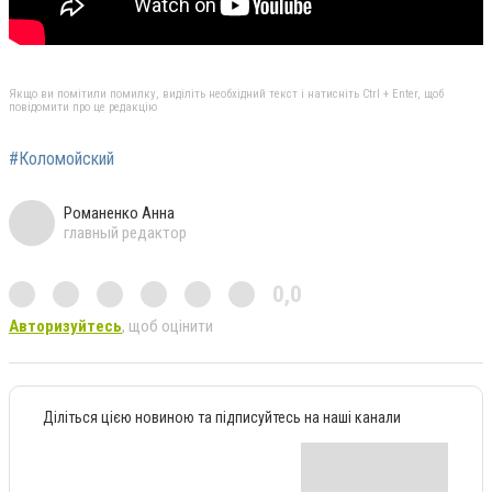
Якщо ви помітили помилку, виділіть необхідний текст і натисніть Ctrl + Enter, щоб
повідомити про це редакцію
#Коломойский
Романенко Анна
главный редактор
0,0
Авторизуйтесь
, щоб оцінити
Діліться цією новиною та підписуйтесь на наші канали