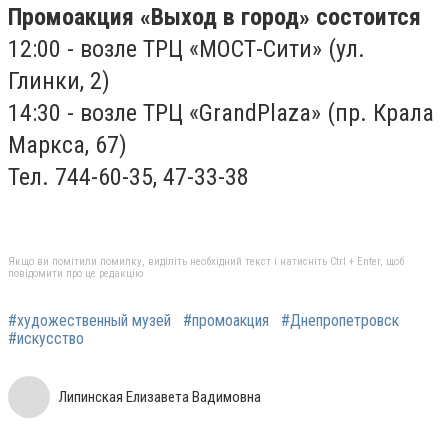
Промоакция «Выход в город» состоится
12:00 - возле ТРЦ «МОСТ-Сити» (ул.
Глинки, 2)
14:30 - возле ТРЦ «GrandPlaza» (пр. Крала
Маркса, 67)
Тел. 744-60-35, 47-33-38
Якщо ви помітили помилку, виділіть необхідний текст і натисніть Ctrl + Enter, щоб
повідомити про це редакцію
#художественный музей
#промоакция
#Днепропетровск
#искусство
Липинская Елизавета Вадимовна