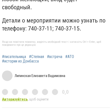
свободный.
Детали о мероприятии можно узнать по
телефону: 740-37-11; 740-37-15.
Якщо ви помітили помилку, виділіть необхідний текст і натисніть Ctrl + Enter, щоб
повідомити про це редакцію
#писательница
#Степная
#встреча
#АТО
#истории из Донбасса
Липинская Елизавета Вадимовна
0,0
Авторизуйтесь
, щоб оцінити