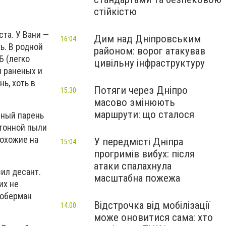
стійкістю
та. У Вани —
Дим над Дніпровським
16:04
ь. В родной
районом: ворог атакував
Б (легко
цивільну інфраструктуру
л раненых и
нь, хоть в
Потяги через Дніпро
15:30
масово змінюють
маршрути: що сталося
еный парень
етонной пыли
похожие на
У передмісті Дніпра
15:04
прогримів вибух: після
атаки спалахнула
зил десант.
масштабна пожежа
их не
Доберман
Відстрочка від мобілізації
14:00
може оновитися сама: хто