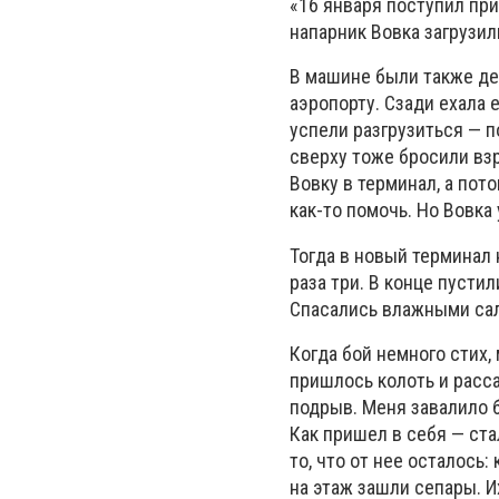
«16 января поступил при
напарник Вовка загрузил
В машине были также дес
аэропорту. Сзади ехала 
успели разгрузиться — п
сверху тоже бросили вз
Вовку в терминал, а пот
как-то помочь. Но Вовка
Тогда в новый терминал н
раза три. В конце пусти
Спасались влажными сал
Когда бой немного стих,
пришлось колоть и расс
подрыв. Меня завалило 
Как пришел в себя — ста
то, что от нее осталось:
на этаж зашли сепары. 