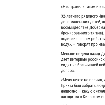
«Нас травили газом и в
32-летнего рядового Ив
двое маленьких детей, н
восьмидесятке Доберман
бронированного тягача).
подвозил нашим ребятам в
воду», — говорят про Ив
Меньше недели назад До
дает интервью российски
сидит на больничной ко
допрос.
«Меня никто не пленил, 
Приказ был забрать людей
написано — какую сказал
находится в Киевском во