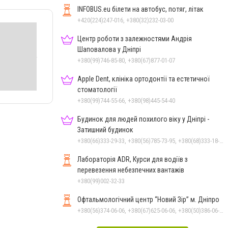
INFOBUS.eu білети на автобус, потяг, літак
+420(224)247-016, +380(32)232-03-00
Центр роботи з залежностями Андрія
Шаповалова у Дніпрі
+380(99)746-85-80, +380(67)877-01-07
Apple Dent, клініка ортодонтії та естетичної
стоматології
+380(99)744-55-66, +380(98)445-54-40
Будинок для людей похилого віку у Дніпрі -
Затишний будинок
+380(66)333-29-33, +380(56)785-73-95, +380(68)333-18-33
Лабораторія ADR, Курси для водіїв з
перевезення небезпечних вантажів
+380(99)002-32-33
Офтальмологічний центр “Новий Зір” м. Дніпро
+380(56)374-06-06, +380(67)625-06-06, +380(50)386-06-06