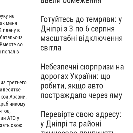
ввели обмеження
руку не
Готуйтесь до темряви: у
как меня
Дніпрі з 3 по 6 серпня
В плену в
масштабні відключення
 батальона
 Вместе со
світла
 попал в
Небезпечні сюрпризи на
дорогах України: що
из третьего
робити, якщо авто
мидесятке
постраждало через яму
ской Аравии,
Араб никому
ятое,
Перевірте свою адресу:
ии АТО у
у Дніпрі та районі
азать свою