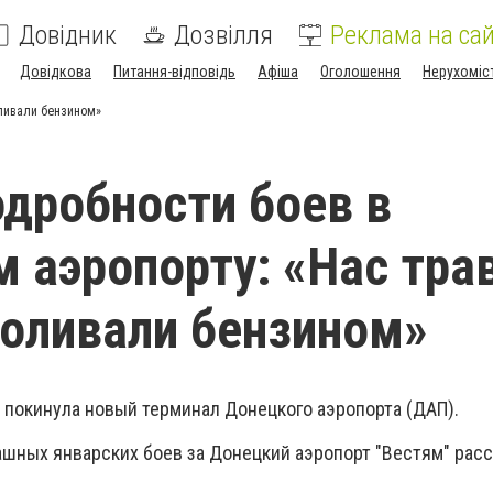
Довідник
Дозвілля
Реклама на сай
Довідкова
Питання-відповідь
Афіша
Оголошення
Нерухоміс
оливали бензином»
дробности боев в
 аэропорту: «Нас тра
поливали бензином»
 покинула новый терминал Донецкого аэропорта (ДАП).
шных январских боев за Донецкий аэропорт "Вестям" расс