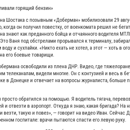
ыливали горящий бензин»
ана Шостака с позывным «Доберман» мобилизовали 29 авгус
о, когда он получил повестку, от военкомата решил не бегат
а знают как преданного бойца и отчаянного водителя МТЛ
 Это Ваня под обстрелами прорывался к терминалу, забира
оду и сухпайки. «Никто ехать не хотел, а этот — хоть в ого
ана его боевые товарищи.
бермана освободили из плена ДНР. Видео, где тяжелоран
м телеканалам, видели многие. Он с контузией и весь в б
йке в Донецке и отвечает на вопросы журналиста, больше 
я просто обратился за помощью. Я водитель тягача, перево
 и отвезти в аэропорт. Откуда я знаю, какая бригада? На н
и везти, такую и повез», — говорит на видео Иван. Сейчас 
енном госпитале: врачи пытаются спасти его левую руку.