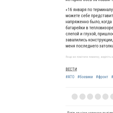
«16 января по терминалу
можете себе представить
напряженно было, когда
батарейки в тепловизоре
слепой и глухой, пришло
завалились конструкции,
меня последнего затолк
Якщо ви помітили помилку, виділіть нео
ВЕСТИ
#АТО
#боевики
#фронт