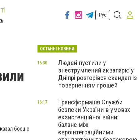
ті
Рус
ть
ОСТАННІ НОВИНИ
Людей пустили у
16:30
знеструмлений аквапарк: у
вили
Дніпрі розгорівся скандал із
поверненням грошей
Трансформація Служби
16:17
безпеки України в умовах
екзистенційної війни:
баланс між
казал боец с
євроінтеграційними
стандартами та безпековою