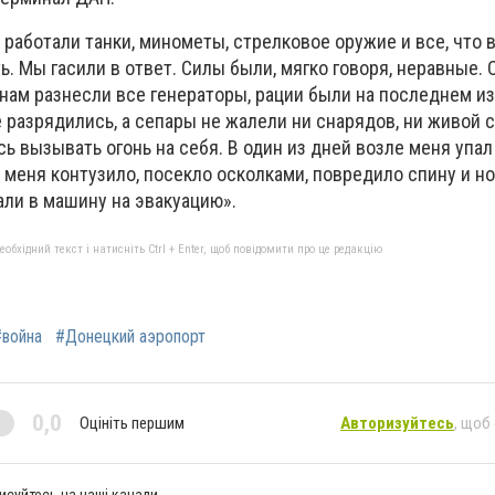
 работали танки, минометы, стрелковое оружие и все, что 
. Мы гасили в ответ. Силы были, мягко говоря, неравные.
 нам разнесли все генераторы, рации были на последнем и
 разрядились, а сепары не жалели ни снарядов, ни живой 
сь вызывать огонь на себя. В один из дней возле меня упал
 меня контузило, посекло осколками, повредило спину и но
али в машину на эвакуацию».
бхідний текст і натисніть Ctrl + Enter, щоб повідомити про це редакцію
#война
#Донецкий аэропорт
0,0
Оцініть першим
Авторизуйтесь
, щоб