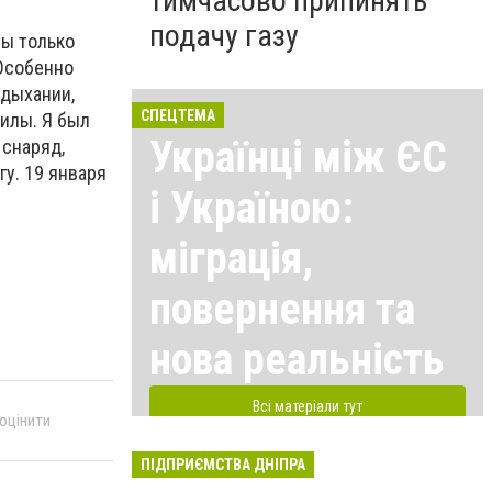
тимчасово припинять
подачу газу
вы только
 Особенно
здыхании,
СПЕЦТЕМА
силы. Я был
Українці між ЄС
 снаряд,
гу. 19 января
і Україною:
міграція,
повернення та
нова реальність
Всі матеріали тут
 оцінити
ПІДПРИЄМСТВА ДНІПРА