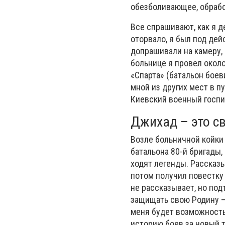
обезболивающее, обрабо
Все спрашивают, как я д
оторвало, я был под де
допрашивали на камеру, 
больнице я провел окол
«Спарта» (батальон боеви
мной из других мест в п
Киевский военный госпи
Джихад – это с
Возле больничной койки 
батальона 80-й бригады,
ходят легенды. Рассказы
потом получил повестку
не рассказывает, но под
защищать свою Родину — 
меня будет возможность
историю боев за новый 