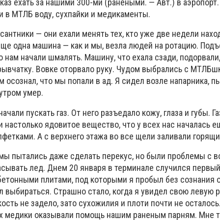
каз ехать за нашими 300-ми (ранеными. — Авт.) в аэропорт.
и в МТЛБ воду, сухпайки и медикаменты.
антники — они ехали менять тех, кто уже две недели нахо
еще одна машина — как и мы, везла людей на ротацию. Подъ
о нам начали шмалять. Машину, что ехала сзади, подорвали
рывчатку. Вовке оторвало руку. Чудом выбрались с МТЛБш
ом осознал, что мы попали в ад. Я сидел возле напарника, п
 утром умер.
ачали пускать газ. От него разъедало кожу, глаза и губы. Г
ли настолько ядовитое вещество, что у всех нас началась е
фетками. А с верхнего этажа во все щели заливали горящи
 мы пытались даже сделать перекус, но были проблемы с во
асывать лед. Днем 20 января в терминале случился первы
бетонными плитами, под которыми я пробыл без сознания о
л выбираться. Страшно стало, когда я увидел свою левую ру
 кость не задело, зато сухожилия и плоти почти не осталось
Их медики оказывали помощь нашим раненым парням. Мне 