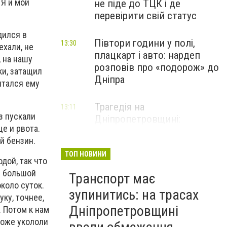
 Я и мой
не піде до ТЦК і де
перевірити свій статус
дился в
Півтори години у полі,
13:30
ехали, не
плацкарт і авто: нардеп
, на нашу
розповів про «подорож» до
ки, затащил
Дніпра
ытался ему
Трагедія на
13:11
аз пускали
Дніпропетровщині:
ще и рвота.
дворічний хлопчик потонув
й бензин.
у басейні приватного
будинку
ТОП НОВИНИ
дой, так что
й большой
Транспорт має
коло суток.
зупинитись: на трасах
ку, точнее,
Дніпропетровщині
. Потом к нам
тоже укололи