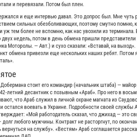
тали и перевязали. Потом был плен.
ержался и еще интервью давал. Это допрос был. Мне чуть 
йствием сильных обезболивающих, поэтому смутно помню, 
и уж тем более не вспомню, как нас увозили из терминала. 
о двух недель, потом в день обмена пришли представители
ка Моторолы. — Авт.) и сухо сказали: «Вставай, на выход».
ункт обмена привезли еще нескольких наших ребят. Потом я
таль».
вятое
Добермана стоит его командир (начальник штаба) — майор 
 42-летний десантник с позывным «Араб». Про него в вось
вают, что Араб служил в личной охране магната из Саудов
 и остался воевать в Украине. Подробности своей службы 
тверждает: «Мой работодатель сказал, что джихад — это св
долг любого мужчины. Контракт не расторгнут, по окончан
 вернуться на службу». «Вестям» Араб соглашается расск
терминал ДАП.