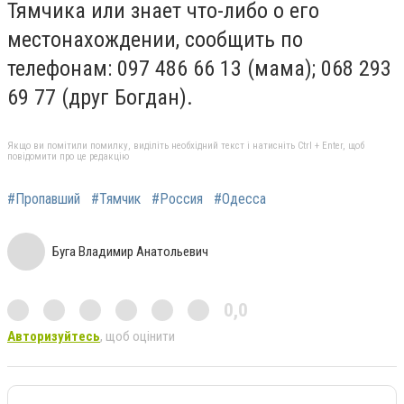
Тямчика или знает что-либо о его
местонахождении, сообщить по
телефонам: 097 486 66 13 (мама); 068 293
69 77 (друг Богдан).
Якщо ви помітили помилку, виділіть необхідний текст і натисніть Ctrl + Enter, щоб
повідомити про це редакцію
#Пропавший
#Тямчик
#Россия
#Одесса
Буга Владимир Анатольевич
0,0
Авторизуйтесь
, щоб оцінити