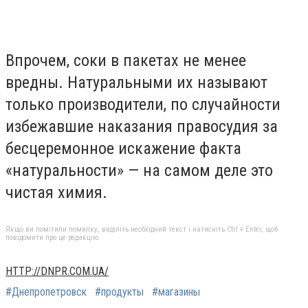
Впрочем, соки в пакетах не менее
вредны. Натуральными их называют
только производители, по случайности
избежавшие наказания правосудия за
бесцеремонное искажение факта
«натуральности» — на самом деле это
чистая химия.
Якщо ви помітили помилку, виділіть необхідний текст і натисніть Ctrl + Enter, щоб
повідомити про це редакцію
HTTP://DNPR.COM.UA/
#Днепропетровск
#продукты
#магазины