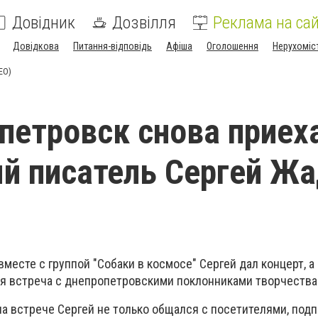
Довідник
Дозвілля
Реклама на сай
Довідкова
Питання-відповідь
Афіша
Оголошення
Нерухоміс
ЕО)
петровск снова приех
й писатель Сергей Ж
 вместе с группой "Собаки в космосе" Сергей дал концерт, а
ая встреча с днепропетровскими поклонниками творчества 
 на встрече Сергей не только общался с посетителями, под