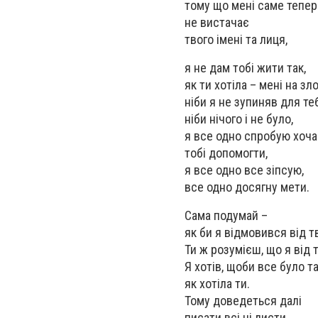
тому що мені саме тепер
не вистачає
твого імені та лиця,
я не дам тобі жити так,
як ти хотіла – мені на зло
ніби я не зупиняв для те
ніби нічого і не було,
я все одно спробую хоча
тобі допомогти,
я все одно все зіпсую,
все одно досягну мети.
Сама подумай –
як би я відмовився від т
Ти ж розумієш, що я від т
Я хотів, щоби все було та
як хотіла ти.
Тому доведеться далі
писати всі ці листи.