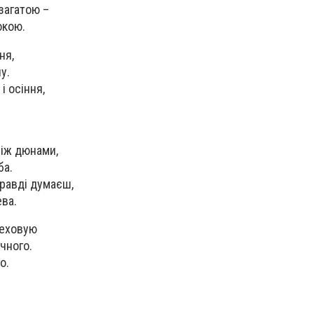
 загатою –
окою.
ня,
у.
і осіння,
між дюнами,
ба.
правді думаєш,
ва.
реховую
чного.
о.