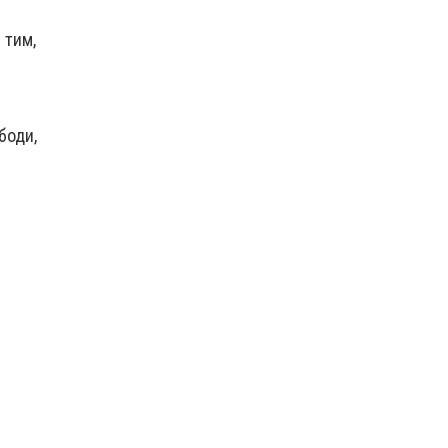
 тим,
боди,