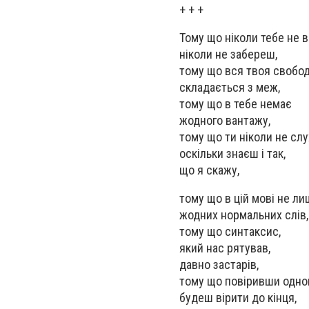
+ + +
Тому що ніколи тебе не 
ніколи не забереш,
тому що вся твоя свобо
складається з меж,
тому що в тебе немає
жодного вантажу,
тому що ти ніколи не сл
оскільки знаєш і так,
що я скажу,
тому що в цій мові не л
жодних нормальних слів,
тому що синтаксис,
який нас рятував,
давно застарів,
тому що повіривши одног
будеш вірити до кінця,