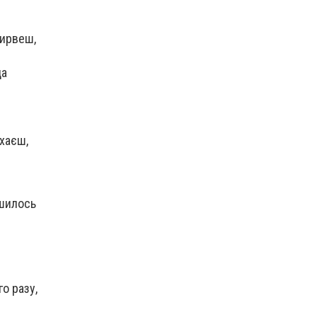
вирвеш,
да
ухаєш,
ишилось
о разу,