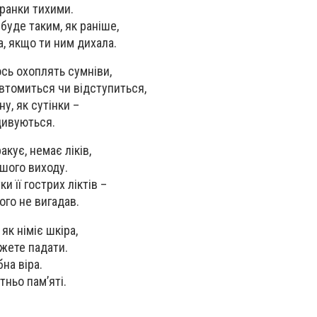
 ранки тихими.
 буде таким, як раніше,
а, якщо ти ним дихала.
гось охоплять сумніви,
, втомиться чи відступиться,
у, як сутінки –
дивуються.
акує, немає ліків,
ншого виходу.
и її гострих ліктів –
ого не вигадав.
як німіє шкіра,
жете падати.
бна віра.
тньо пам’яті.