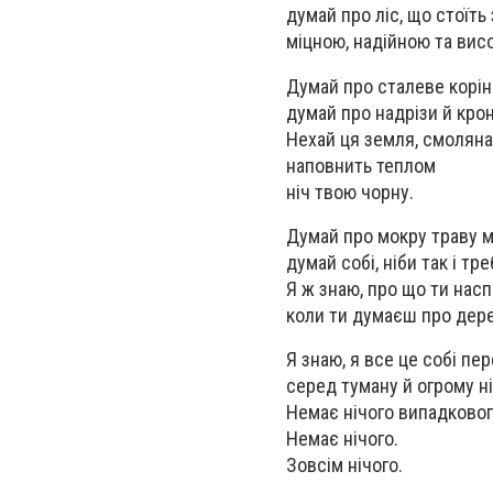
думай про ліс, що стоїть
міцною, надійною та вис
Думай про сталеве корін
думай про надрізи й крон
Нехай ця земля, смоляна 
наповнить теплом
ніч твою чорну.
Думай про мокру траву 
думай собі, ніби так і тре
Я ж знаю, про що ти нас
коли ти думаєш про дере
Я знаю, я все це собі пе
серед туману й огрому ні
Немає нічого випадковог
Немає нічого.
Зовсім нічого.