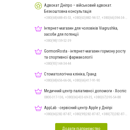
Адвокат Дніпро – військовий адвокат.
Безкоштовна консультація
+380(68)688-45-53, +380(63)882-94-57, +380(66)594-34-88
Інтернет-магазин для чоловіків Viagrushka,
засоби для потенції
+380(98)159-52-39
GormonRosta - інтернет-магазин гормону росту
та спортивної фармакології
+380(93)144-34-44
Стоматологічна клініка, Гранд
+380(68)656-66-06, +380(66)417-91-90
Медичний центр паліативної допомоги - Хоспіс
0800-317-136, +380(66)433-69-35, +380(67)395-54-88
AppLab - сервісний центр Apple у Дніпрі
+380(66)282-87-87, +380(99)282-87-87, +380(73)282-87-87
Додати підприємство