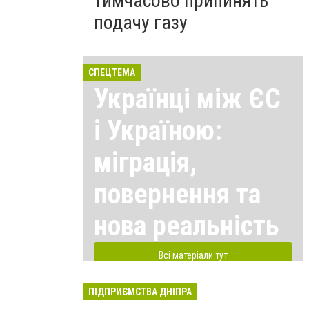
тимчасово припинять
подачу газу
СПЕЦТЕМА
Українці між ЄС
і Україною:
міграція,
повернення та
нова реальність
Всі матеріали тут
ПІДПРИЄМСТВА ДНІПРА