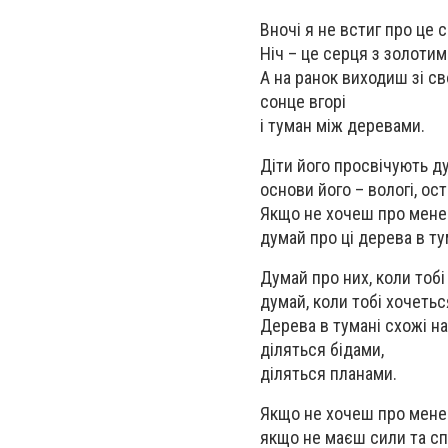
Вночі я не встиг про це с
Ніч – це серця з золоти
А на ранок виходиш зі св
сонце вгорі
і туман між деревами.
Діти його просвічують д
основи його – вологі, ост
Якщо не хочеш про мене
думай про ці дерева в ту
Думай про них, коли тобі
думай, коли тобі хочетьс
Дерева в тумані схожі на
діляться бідами,
діляться планами.
Якщо не хочеш про мене 
якщо не маєш сили та с