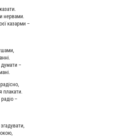
казати.
ми нервами.
оєї казарми –
ушами,
анні.
 думати –
мані.
 радісно,
я плакати.
 радіо –
згадувати,
покою,