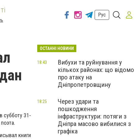
ті
Рус
ть
ОСТАННІ НОВИНИ
ал
Вибухи та руйнування у
18:43
кількох районах: що відомо
адан
про атаку на
Дніпропетровщину
Через удари та
18:25
пошкодження
 в субботу 31-
інфраструктури: потяги з
поэта.
Дніпра масово вибилися з
графіка
писывал книги