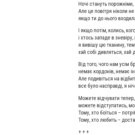
Ночі стануть порожніми,
Але це повітря ніколи не
якщо ти до нього входил
І якщо потім, колись, ко
і хтось западе в зневіру
я вивішу цю тканину, темн
хай собі дивляться, хай 
Від того, чого нам усім бр
немає кордонів, немає і
Але подивіться на відбитк
все було насправді, я ніч
Можете відчувати тепер, 
можете відступатись, мо
Тому, хто боїться – потрі
Тому, хто любить – доста
+ + +