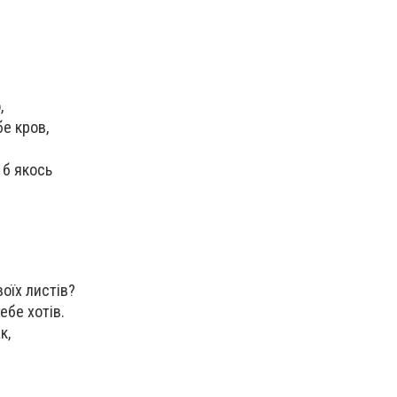
,
бе кров,
 б якось
воїх листів?
ебе хотів.
к,