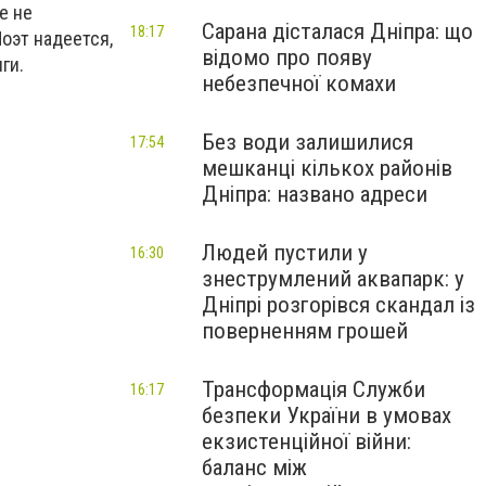
е не
Сарана дісталася Дніпра: що
18:17
Поэт надеется,
відомо про появу
ги.
небезпечної комахи
Без води залишилися
17:54
мешканці кількох районів
Дніпра: названо адреси
Людей пустили у
16:30
знеструмлений аквапарк: у
Дніпрі розгорівся скандал із
поверненням грошей
Трансформація Служби
16:17
безпеки України в умовах
екзистенційної війни:
баланс між