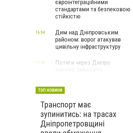
євроінтеграційними
стандартами та безпековою
стійкістю
Дим над Дніпровським
16:04
районом: ворог атакував
цивільну інфраструктуру
Потяги через Дніпро
15:30
масово змінюють
маршрути: що сталося
ТОП НОВИНИ
Транспорт має
зупинитись: на трасах
Дніпропетровщині