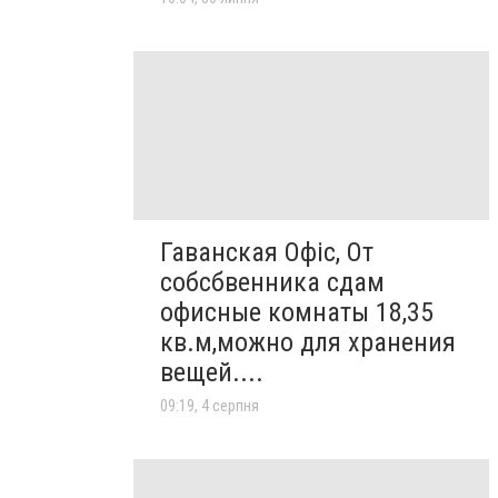
Гаванская Офіс, От
собсбвенника сдам
офисные комнаты 18,35
кв.м,можно для хранения
вещей....
09:19, 4 серпня