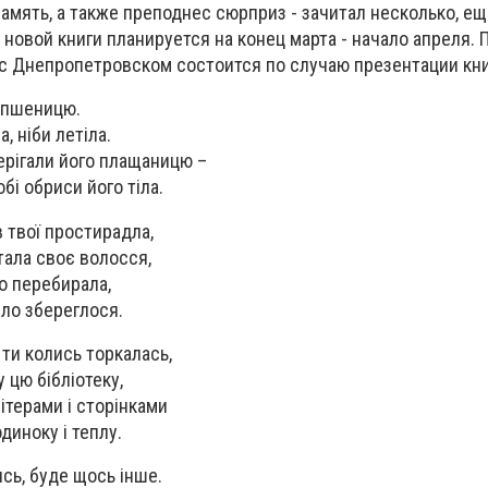
амять, а также преподнес сюрприз - зачитал несколько, ещ
 новой книги планируется на конец марта - начало апреля. 
с Днепропетровском состоится по случаю презентации кни
у пшеницю.
, ніби летіла.
берігали його плащаницю –
бі обриси його тіла.
ав твої простирадла,
тала своє волосся,
го перебирала,
пло збереглося.
 ти колись торкалась,
 цю бібліотеку,
ітерами і сторінками
диноку і теплу.
ись, буде щось інше.