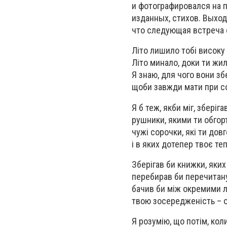
и фотографировался на п
изданных, стихов. Выход
что следующая встреча 
Літо лишило тобі висок
Літо минало, доки ти жила
Я знаю, для чого вони з
щоби завжди мати при со
Я б теж, якби міг, зберіг
рушники, якими ти обгор
чужі сорочки, які ти дов
і в яких дотепер твоє те
Зберігав би книжки, яких
перебирав би перечитану
бачив би між окремими л
твою зосередженість – о
Я розумію, що потім, кол