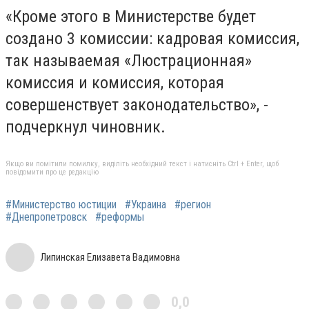
«Кроме этого в Министерстве будет
создано 3 комиссии: кадровая комиссия,
так называемая «Люстрационная»
комиссия и комиссия, которая
совершенствует законодательство», -
подчеркнул чиновник.
Якщо ви помітили помилку, виділіть необхідний текст і натисніть Ctrl + Enter, щоб
повідомити про це редакцію
#Министерство юстиции
#Украина
#регион
#Днепропетровск
#реформы
Липинская Елизавета Вадимовна
0,0