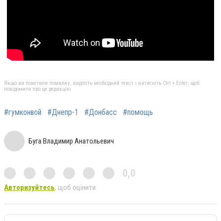
Якщо ви помітили помилку, виділіть необхідний текст і натисніть Ctrl + Enter, щоб
повідомити про це редакцію
#гумконвой
#Днепр-1
#Донбасс
#помощь
Буга Владимир Анатольевич
0,0
Авторизуйтесь
, щоб оцінити