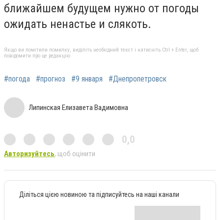
ближайшем будущем нужно от погоды
ожидать ненастье и слякоть.
Якщо ви помітили помилку, виділіть необхідний текст і натисніть Ctrl + Enter, щоб
повідомити про це редакцію
#погода
#прогноз
#9 января
#Днепропетровск
Липинская Елизавета Вадимовна
0,0
Авторизуйтесь
, щоб оцінити
Діліться цією новиною та підписуйтесь на наші канали