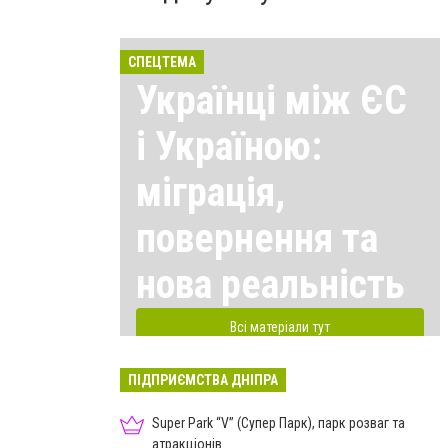
СПЕЦТЕМА
Українці між ЄС
і Україною:
міграція,
повернення та
нова реальність
Всі матеріали тут
ПІДПРИЄМСТВА ДНІПРА
Super Park “V” (Супер Парк), парк розваг та
атракціонів