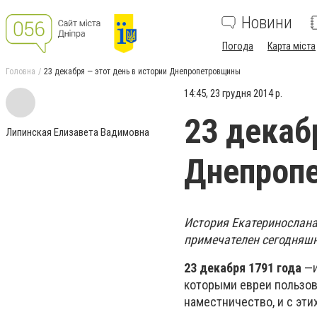
Новини
Погода
Карта міста
Головна
23 декабря — этот день в истории Днепропетровщины
14:45, 23 грудня 2014 р.
23 декаб
Липинская Елизавета Вадимовна
Днепроп
История Екатеринослана,
примечателен сегодняшн
23 декабря 1791 года
—и
которыми евреи пользов
наместничество, и с эти