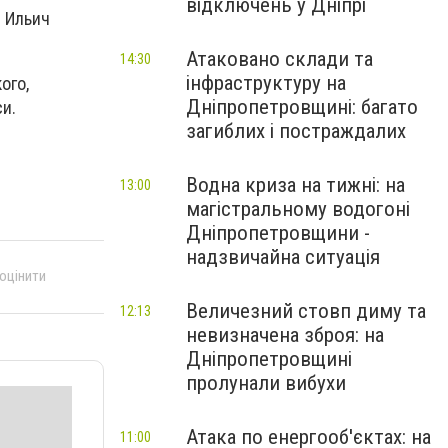
відключень у Дніпрі
 Ильич
Атаковано склади та
14:30
інфраструктуру на
ого,
Дніпропетровщині: багато
и.
загиблих і постраждалих
Водна криза на тижні: на
13:00
магістральному водогоні
Дніпропетровщини -
надзвичайна ситуація
 оцінити
Величезний стовп диму та
12:13
невизначена зброя: на
Дніпропетровщині
пролунали вибухи
Атака по енергооб'єктах: на
11:00