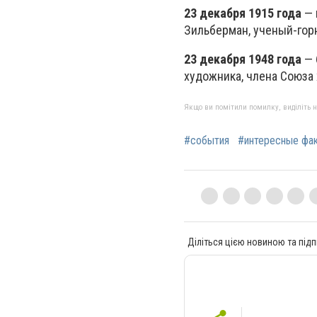
23 декабря 1915 года
— 
Зильберман, ученый-гор
23 декабря 1948 года
— 
художника, члена Союза
Якщо ви помітили помилку, виділіть нео
#события
#интересные фа
Діліться цією новиною та підп