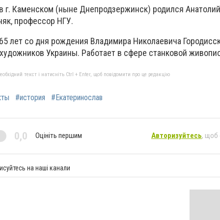
в г. Каменском (ныне Днепродзержинск) родился Анатолий
няк, профессор НГУ.
65 лет со дня рождения Владимира Николаевича Городисск
 художников Украины. Работает в сфере станковой живопис
бхідний текст і натисніть Ctrl + Enter, щоб повідомити про це редакцію
кты
#история
#Екатеринослав
0,0
Оцініть першим
Авторизуйтесь
, щоб
исуйтесь на наші канали