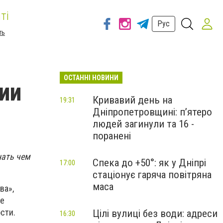
ті
Рус
ть
ОСТАННІ НОВИНИ
рии
Кривавий день на
19:31
Дніпропетровщині: п’ятеро
людей загинули та 16 -
поранені
нать чем
Спека до +50°: як у Дніпрі
17:00
стаціонує гаряча повітряна
маса
ва»,
ое
сти.
Цілі вулиці без води: адреси
16:30