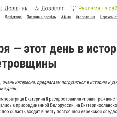
Довідник
Дозвілля
Реклама на сай
Довідкова
Питання-відповідь
Афіша
Оголошення
Нерухоміс
ря — этот день в исто
етровщины
 очень интересна, предлагаем погрузиться в историю и уз
ий день.
мператрица Екатерина ІІ распространила «права гражданст
ались в присоединенной Белоруссии, на Екатеринославск
х пор область входит в черту постоянной еврейской оседло