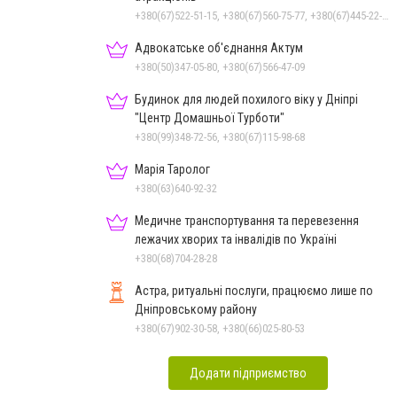
+380(67)522-51-15, +380(67)560-75-77, +380(67)445-22-22, +380(67)720-07-57
Адвокатське об'єднання Актум
+380(50)347-05-80, +380(67)566-47-09
Будинок для людей похилого віку у Дніпрі
"Центр Домашньої Турботи"
+380(99)348-72-56, +380(67)115-98-68
Марія Таролог
+380(63)640-92-32
Медичне транспортування та перевезення
лежачих хворих та інвалідів по Україні
+380(68)704-28-28
Астра, ритуальні послуги, працюємо лише по
Дніпровському району
+380(67)902-30-58, +380(66)025-80-53
Додати підприємство