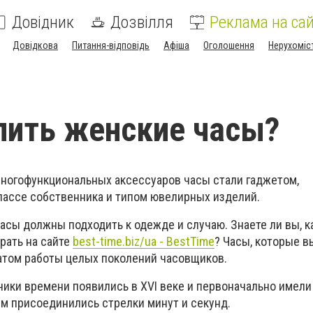
Довідник
Дозвілля
Реклама на сай
Довідкова
Питання-відповідь
Афіша
Оголошення
Нерухоміс
пить женские часы?
многофункциональных аксессуаров часы стали гаджетом,
ассе собственника и типом ювелирных изделий.
часы должны подходить к одежде и случаю. Знаете ли вы, 
рать на сайте
best-time.biz/ua - BestTime
? Часы, которые в
татом работы целых поколений часовщиков.
ики времени появились в XVI веке и первоначально имели
им присоединились стрелки минут и секунд.