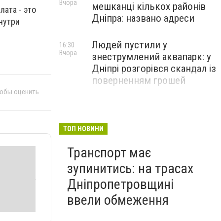
Вчора
мешканці кількох районів
лата - это
Дніпра: названо адреси
нутри
Людей пустили у
16:30
Вчора
знеструмлений аквапарк: у
Дніпрі розгорівся скандал із
поверненням грошей
тобы оценить
ТОП НОВИНИ
Транспорт має
зупинитись: на трасах
Дніпропетровщині
ввели обмеження