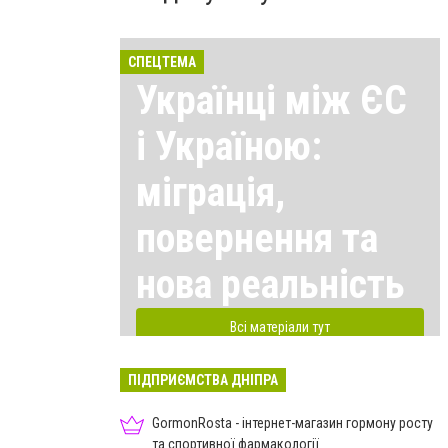
СПЕЦТЕМА
Українці між ЄС
і Україною:
міграція,
повернення та
нова реальність
Всі матеріали тут
ПІДПРИЄМСТВА ДНІПРА
GormonRosta - інтернет-магазин гормону росту
та спортивної фармакології