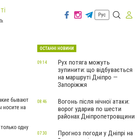
ті
Рус
ть
ОСТАННІ НОВИНИ
Рух потяга можуть
09:14
зупинити: що відбувається
на маршруті Дніпро —
Запоріжжя
какие бывают
Вогонь після нічної атаки:
08:46
ы носите на
ворог ударив по шести
районах Дніпропетровщини
 только одну
Прогноз погоди у Дніпрі на
07:30