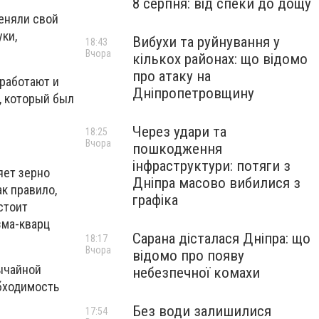
8 серпня: від спеки до дощу
меняли свой
уки,
Вибухи та руйнування у
18:43
Вчора
кількох районах: що відомо
про атаку на
 работают и
Дніпропетровщину
, который был
Через удари та
18:25
Вчора
пошкодження
інфраструктури: потяги з
яет зерно
Дніпра масово вибилися з
к правило,
графіка
стоит
зма-кварц
Сарана дісталася Дніпра: що
18:17
Вчора
відомо про появу
ычайной
небезпечної комахи
обходимость
Без води залишилися
17:54