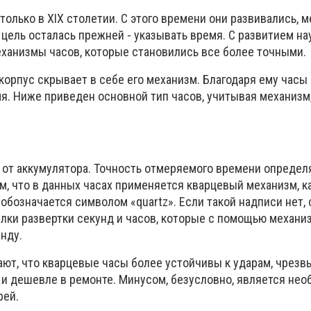
 только в XIX столетии. С этого времени они развивались, 
 цель осталась прежней - указывать время. С развитием на
ханизмы часов, которые становились все более точными.
 корпус скрывает в себе его механизм. Благодаря ему часы
я. Ниже приведен основной тип часов, учитывая механизм
 от аккумулятора. Точность отмеряемого времени определ
м, что в данных часах применяется кварцевый механизм, ка
 обозначается символом «quartz». Если такой надписи нет, 
елки развертки секунд и часов, которые с помощью механи
нду.
ют, что кварцевые часы более устойчивы к ударам, чрезв
 и дешевле в ремонте. Минусом, безусловно, является не
рей.