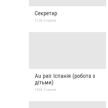
Секретар
12:36, 6 серпня
Au pair Іспанія (робота з
дітьми)
14:50, 2 серпня