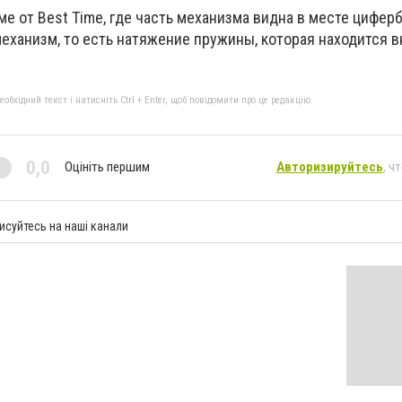
е от Best Time, где часть механизма видна в месте циферб
еханизм, то есть натяжение пружины, которая находится в
бхідний текст і натисніть Ctrl + Enter, щоб повідомити про це редакцію
0,0
Оцініть першим
Авторизируйтесь
, ч
исуйтесь на наші канали