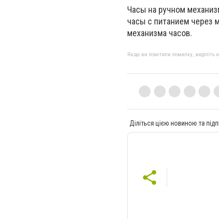
Часы на ручном механизм
часы с питанием через м
механизма часов.
Якщо ви помітили помилку, виділіть нео
Діліться цією новиною та підп