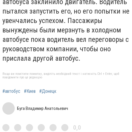
автобуса заклинило двигатель. Водитель
пытался запустить его, но его попытки не
увенчались успехом. Пассажиры
вынуждены были мерзнуть в холодном
автобусе пока водитель вел переговоры с
руководством компании, чтобы оно
прислала другой автобус.
Якщо ви помітили помилку, виділіть необхідний текст і натисніть Ctrl + Enter, щоб
повідомити про це редакцію
#автобус
#Киев
#Донецк
Буга Владимир Анатольевич
0,0