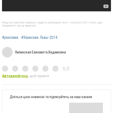
Якщо ви помітили помилку, виділіть необхідний текст і натисніть Ctrl + Enter, щоб
повідомити про це редакцію
#реклама
#Каннские Львы-2014
Липинская Елизавета Вадимовна
0,0
Авторизуйтесь
, щоб оцінити
Діліться цією новиною та підписуйтесь на наші канали