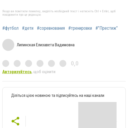
Якщо ви помітили помилку, виділіть необхідний текст і натисніть Ctrl + Enter, щоб
повідомити про це редакцію
#футбол
#дети
#соревнования
#тренировки
#"Престиж"
Липинская Елизавета Вадимовна
0,0
Авторизуйтесь
, щоб оцінити
Діліться цією новиною та підписуйтесь на наші канали