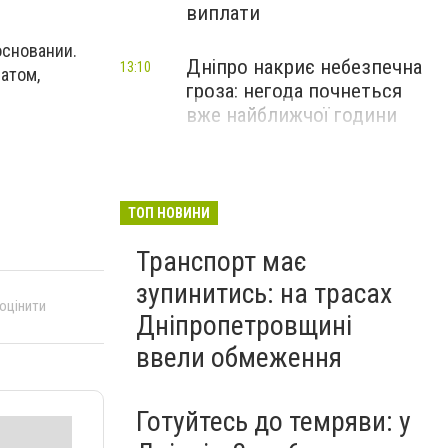
виплати
основании.
Дніпро накриє небезпечна
13:10
атом,
гроза: негода почнеться
вже найближчої години
ТОП НОВИНИ
Транспорт має
зупинитись: на трасах
 оцінити
Дніпропетровщині
ввели обмеження
Готуйтесь до темряви: у