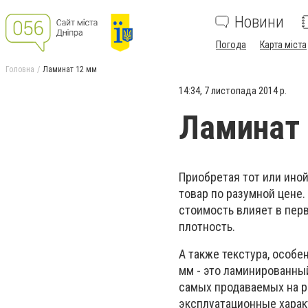
Новини
Погода
Карта міста
Головна
Ламинат 12 мм
14:34, 7 листопада 2014 р.
Ламинат
Приобретая тот или ино
товар по разумной цене.
стоимость влияет в перв
плотность.
А также текстура, особ
мм - это ламинированны
самых продаваемых на р
эксплуатационные харак