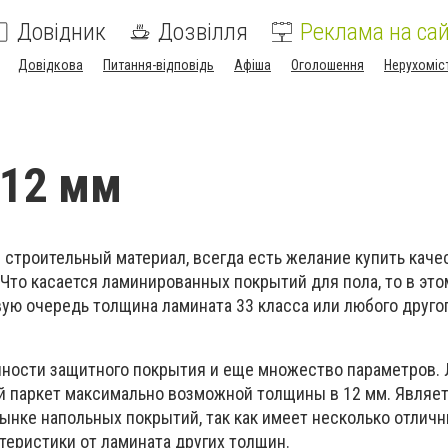
Довідник
Дозвілля
Реклама на сай
Довідкова
Питання-відповідь
Афіша
Оголошення
Нерухоміс
 12 мм
й строительный материал, всегда есть желание купить кач
 Что касается ламинированных покрытий для пола, то в это
ую очередь толщина ламината 33 класса или любого другог
енности защитного покрытия и еще множество параметров. 
й паркет максимально возможной толщины в 12 мм. Являет
ынке напольных покрытий, так как имеет несколько отлич
теристики от ламината других толщин.