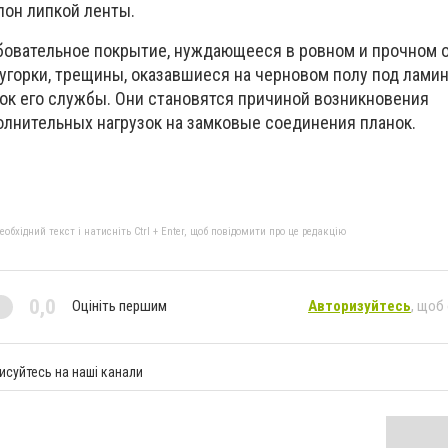
лон липкой ленты.
бовательное покрытие, нуждающееся в ровном и прочном 
угорки, трещины, оказавшиеся на черновом полу под ламин
ок его службы. Они становятся причиной возникновения
лнительных нагрузок на замковые соединения планок.
бхідний текст і натисніть Ctrl + Enter, щоб повідомити про це редакцію
0,0
Оцініть першим
Авторизуйтесь
, щоб
исуйтесь на наші канали