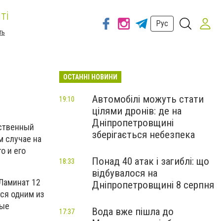
ті
Рус
ть
ОСТАННІ НОВИНИ
Автомобілі можуть стати
19:10
цілями дронів: де на
Дніпропетровщині
ественный
зберігається небезпека
м случае на
о и его
Понад 40 атак і загиблі: що
18:33
відбувалося на
Ламинат 12
Дніпропетровщині 8 серпня
ся одним из
ные
Вода вже пішла до
17:37