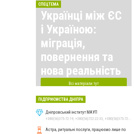
СПЕЦТЕМА
Українці між ЄС
і Україною:
міграція,
повернення та
нова реальність
Всі матеріали тут
ПІДПРИЄМСТВА ДНІПРА
Дніпровський інститут МАУП
+380(56)375-72-19, +380(56)722-22-33, +380(56)375-72-13, +380(56)375-72-12
Астра, ритуальні послуги, працюємо лише по