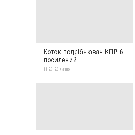
Коток подрібнювач КПР-6
посилений
11:20, 29 липня