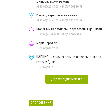
Дніпровському району
+380(66)025-80-53, +380(67)902-30-58
Колібрі, наркологічна клініка
+380(96)224-03-03, +380(50)224-03-03
GrandLAIN Пасажирські перевезення до Литви
+380(66)464-08-08, +380(68)464-08-08
Марія Таролог
+380(63)640-92-32
НАРЦИС - чотири салони та авторська школа
краси у Дніпрі
+380(67)938-95-57
Додати підприємство
ОГОЛОШЕННЯ