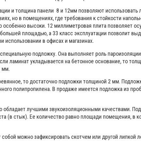
ации и толщина панели 8 и 12мм позволяют использовать 
иях, но в помещениях, где требования к стойкости наполь
 особенно высоки. 12 миллиметровая плита позволяет о
 большей площадью, а 33 класс эксплуатации позволит вы
и использовании в офисах и магазинах.
 специальную подложку. Она выполняет роль пароизоляции
Если ламинат укладывается на бетонное основание, то тол
 мм.
ревянное, то достаточно подложки толщиной 2 мм. Подлож
нного полипропилена. В продаже имеется подложка из про
ко обладает лучшими звукоизоляционными качествами. По
та (в стык). Ее количество равно площади помещения, в к
собой можно зафиксировать скотчем или другой липкой л