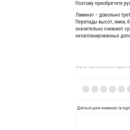
Поэтому приобретите ру
Ламинат – довольно тре
Перепады высот, ямки, б
значительно снижают ср
незапланированных допо
Якщо ви помітили помилку, виділіть нео
Діліться цією новиною та підп