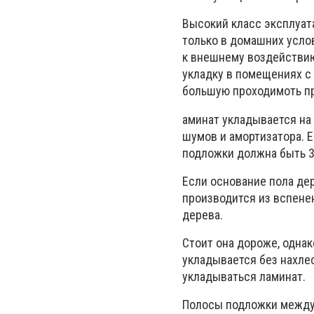
Высокий класс эксплуат
только в домашних услов
к внешнему воздействию
укладку в помещениях с
большую проходимоть пр
аминат укладывается на
шумов и амортизатора. 
подложки должна быть 3
Если основание пола де
производится из вспене
дерева.
Стоит она дороже, одна
укладывается без нахлес
укладываться ламинат.
Полосы подложки между 