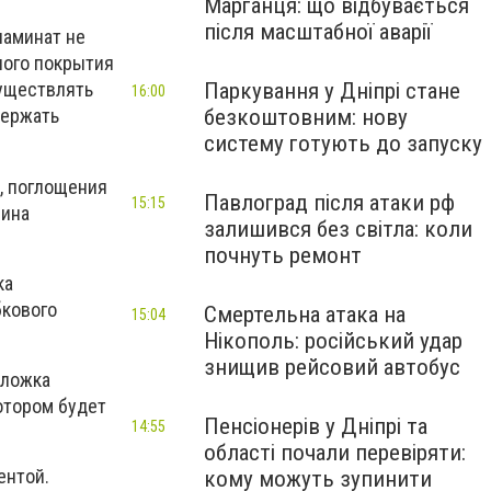
Марганця: що відбувається
після масштабної аварії
ламинат не
ного покрытия
Паркування у Дніпрі стане
существлять
16:00
безкоштовним: нову
держать
систему готують до запуску
, поглощения
Павлоград після атаки рф
15:15
щина
залишився без світла: коли
почнуть ремонт
ка
бкового
Смертельна атака на
15:04
Нікополь: російський удар
знищив рейсовий автобус
дложка
отором будет
Пенсіонерів у Дніпрі та
14:55
області почали перевіряти:
ентой.
кому можуть зупинити