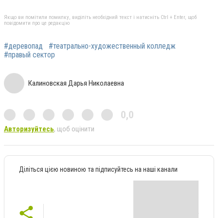
Якщо ви помітили помилку, виділіть необхідний текст і натисніть Ctrl + Enter, щоб
повідомити про це редакцію
#деревопад
#театрально-художественный колледж
#правый сектор
Калиновская Дарья Николаевна
0,0
Авторизуйтесь
, щоб оцінити
Діліться цією новиною та підписуйтесь на наші канали