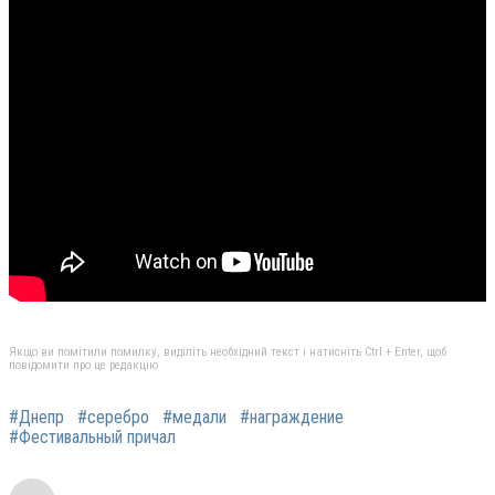
Якщо ви помітили помилку, виділіть необхідний текст і натисніть Ctrl + Enter, щоб
повідомити про це редакцію
#Днепр
#серебро
#медали
#награждение
#Фестивальный причал