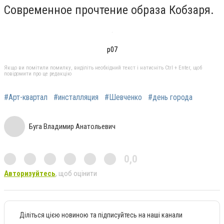
Современное прочтение образа Кобзаря.
р07
Якщо ви помітили помилку, виділіть необхідний текст і натисніть Ctrl + Enter, щоб
повідомити про це редакцію
#Арт-квартал
#инсталляция
#Шевченко
#день города
Буга Владимир Анатольевич
0,0
Авторизуйтесь
, щоб оцінити
Діліться цією новиною та підписуйтесь на наші канали