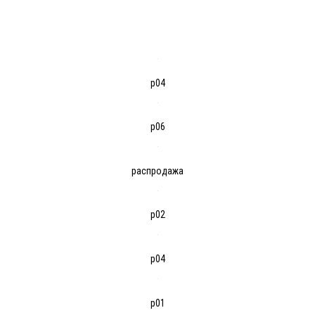
р04
р06
распродажа
р02
р04
р01