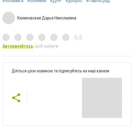
#Иловайск
#пленные
#ДНР
#допрос
#Павлоград
Калиновская Дарья Николаевна
0,0
Авторизуйтесь
, щоб оцінити
Діліться цією новиною та підписуйтесь на наші канали