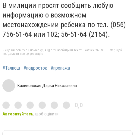
В милиции просят сообщить любую
информацию о возможном
местонахождении ребенка по тел. (056)
756-51-64 или 102; 56-51-64 (2164).
Якщо ви помітили помилку, виділіть необхідний текст і натисніть Ctrl + Enter, щоб
повідомити про це редакцію
#Талпош
#подросток
#пропажа
Калиновская Дарья Николаевна
0,0
Авторизуйтесь
, щоб оцінити