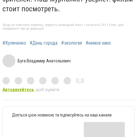
стоит посмотреть.
Якщо ви помітили помилку, виділіть необхідний текст і натисніть Ctrl + Enter, щоб
повідомити про це редакцію
#Куличенко
#День города
#экология
#немое кино
Буга Владимир Анатольевич
0,0
Авторизуйтесь
, щоб оцінити
Діліться цією новиною та підписуйтесь на наші канали