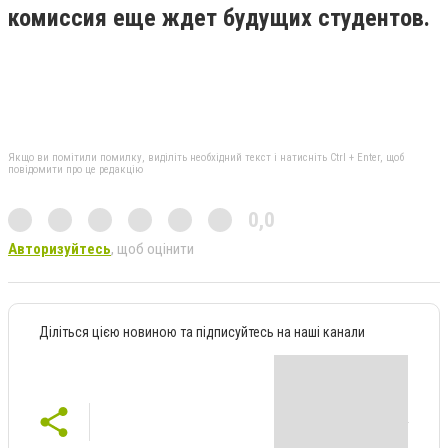
комиссия еще ждет будущих студентов.
Якщо ви помітили помилку, виділіть необхідний текст і натисніть Ctrl + Enter, щоб
повідомити про це редакцію
0,0
Авторизуйтесь
, щоб оцінити
Діліться цією новиною та підписуйтесь на наші канали