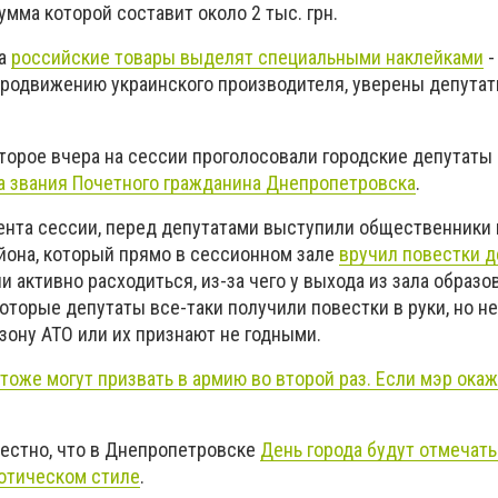
сумма которой составит около 2 тыс. грн.
да
российские товары выделят специальными наклейками
-
родвижению украинского производителя, уверены депутат
торое вчера на сессии проголосовали городские депутаты 
 звания Почетного гражданина Днепропетровска
.
ента сессии, перед депутатами выступили общественники
йона, который прямо в сессионном зале
вручил повестки д
и активно расходиться, из-за чего у выхода из зала образо
оторые депутаты все-таки получили повестки в руки, но не
 зону АТО или их признают не годными.
тоже могут призвать в армию во второй раз. Если мэр окаж
вестно, что в Днепропетровске
День города будут отмечать
иотическом стиле
.