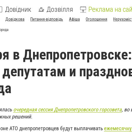
Довідник
Дозвілля
Реклама на сай
Довідкова
Питання-відповідь
Афіша
Оголошення
Нерухоміс
города
ря в Днепропетровске:
 депутатам и праздно
да
оялась
очередная сессия Днепропетровского горсовета
, во
жных решений.
 зоне АТО днепропетровцев будут выплачивать
ежемесячн