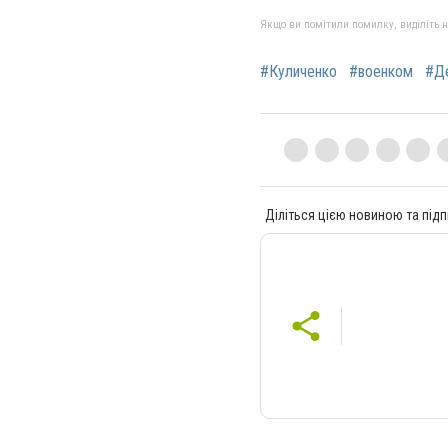
Якщо ви помітили помилку, виділіть нео
#Куличенко
#военком
#Де
Діліться цією новиною та підп