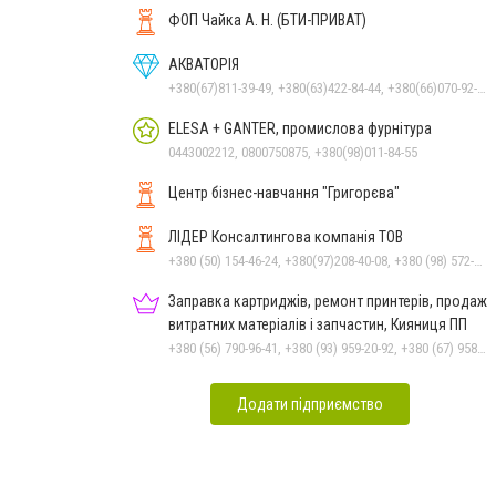
ФОП Чайка А. Н. (БТИ-ПРИВАТ)
АКВАТОРІЯ
+380(67)811-39-49, +380(63)422-84-44, +380(66)070-92-11
ELESA + GANTER, промислова фурнітура
0443002212, 0800750875, +380(98)011-84-55
Центр бізнес-навчання "Григорєва"
ЛІДЕР Консалтингова компанія ТОВ
+380 (50) 154-46-24, +380(97)208-40-08, +380 (98) 572-24-00, +380 (56) 373-40-02
Заправка картриджів, ремонт принтерів, продаж
витратних матеріалів і запчастин, Кияниця ПП
+380 (56) 790-96-41, +380 (93) 959-20-92, +380 (67) 958-57-92, +380 (95) 410-39-23
Додати підприємство