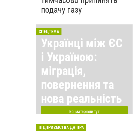
тимчасово припинять
подачу газу
СПЕЦТЕМА
Українці між ЄС
і Україною:
міграція,
повернення та
нова реальність
Всі матеріали тут
ПІДПРИЄМСТВА ДНІПРА