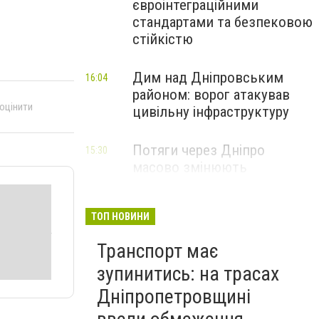
євроінтеграційними
стандартами та безпековою
стійкістю
Дим над Дніпровським
16:04
районом: ворог атакував
 оцінити
цивільну інфраструктуру
Потяги через Дніпро
15:30
масово змінюють
маршрути: що сталося
ТОП НОВИНИ
Транспорт має
зупинитись: на трасах
Дніпропетровщині