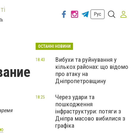
ті
Рус
ть
ОСТАННІ НОВИНИ
Вибухи та руйнування у
18:43
кількох районах: що відомо
вание
про атаку на
Дніпропетровщину
Через удари та
18:25
пошкодження
 время
інфраструктури: потяги з
Дніпра масово вибилися з
графіка
ую