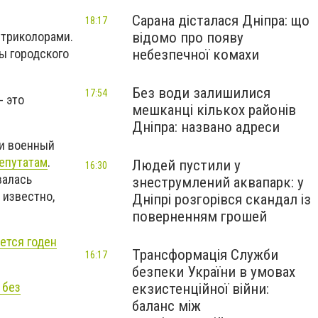
Сарана дісталася Дніпра: що
18:17
відомо про появу
 триколорами.
небезпечної комахи
ы городского
Без води залишилися
17:54
- это
мешканці кількох районів
Дніпра: названо адреси
 и военный
епутатам
.
Людей пустили у
16:30
валась
знеструмлений аквапарк: у
 известно,
Дніпрі розгорівся скандал із
поверненням грошей
ется годен
Трансформація Служби
16:17
безпеки України в умовах
 без
екзистенційної війни:
баланс між