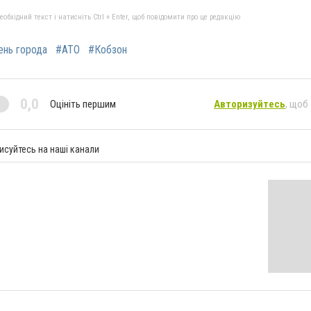
бхідний текст і натисніть Ctrl + Enter, щоб повідомити про це редакцію
нь города
#АТО
#Кобзон
0,0
Оцініть першим
Авторизуйтесь
, щоб
исуйтесь на наші канали