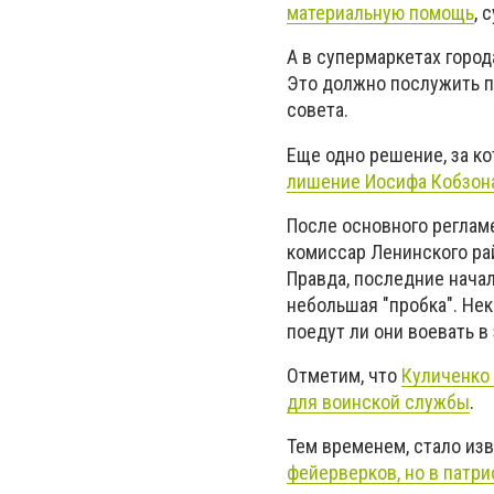
материальную помощь
, 
А в супермаркетах горо
Это должно послужить п
совета.
Еще одно решение, за ко
лишение Иосифа Кобзона
После основного реглам
комиссар Ленинского ра
Правда, последние начал
небольшая "пробка". Нек
поедут ли они воевать в
Отметим, что
Куличенко 
для воинской службы
.
Тем временем, стало из
фейерверков, но в патр