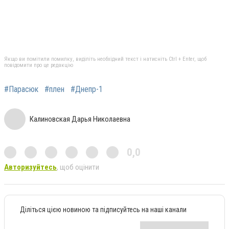
Якщо ви помітили помилку, виділіть необхідний текст і натисніть Ctrl + Enter, щоб
повідомити про це редакцію
#Парасюк
#плен
#Днепр-1
Калиновская Дарья Николаевна
0,0
Авторизуйтесь
, щоб оцінити
Діліться цією новиною та підписуйтесь на наші канали