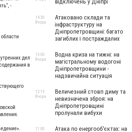
відключень у Дніпрі
ть", -
Атаковано склади та
14:30
Вчора
інфраструктуру на
Дніпропетровщині: багато
 области
загиблих і постраждалих
Водна криза на тижні: на
13:00
нутренних дел
Вчора
магістральному водогоні
 содержания в
Дніпропетровщини -
надзвичайна ситуація
ьствующего
Величезний стовп диму та
12:13
Вчора
невизначена зброя: на
Дніпропетровщині
ровской
пролунали вибухи
авления.
ведение».
Атака по енергооб'єктах: на
11:00