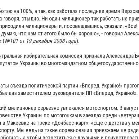
ботаю на 100%, а так, как работала последнее время Верхов
о говоря, стыдно. Ни один милиционер так работать не при
 приходили милиционеры и, посовещавшись, сказали: «Все! 
 думаю, что нам от этого было бы хорошо», - говорил Алек
 (
№101 от 19 декабря 2008 года
).
ентральная избирательная комиссия признала Александра 
путатом Украины во многомандатном общегосударственн
гаты съезда политической партии «Вперед, Україно!» прого
былева заместителем руководителя ПП «Вперед, Україно!».
ий милиционер серьезно увлекался мотоспортом. В август
рвенстве Украины по мотогонкам в заездах среди «ветеран
в Макеевке на треке «Донбасс-карт». «Еще с детства у ме
порту. Мы ведь на такие соревнования приезжаем не ради 
о обогнать, а чтобы встретиться с друзьями и почувствоват