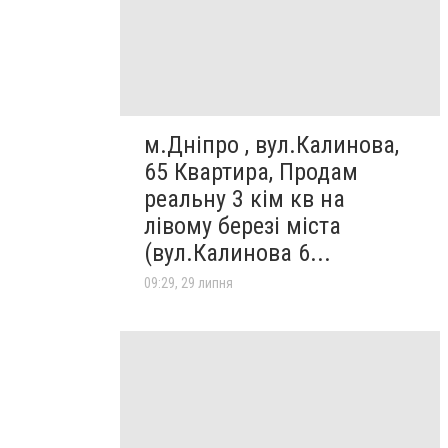
м.Дніпро , вул.Калинова,
65 Квартира, Продам
реальну 3 кім кв на
лівому березі міста
(вул.Калинова 6...
09:29, 29 липня