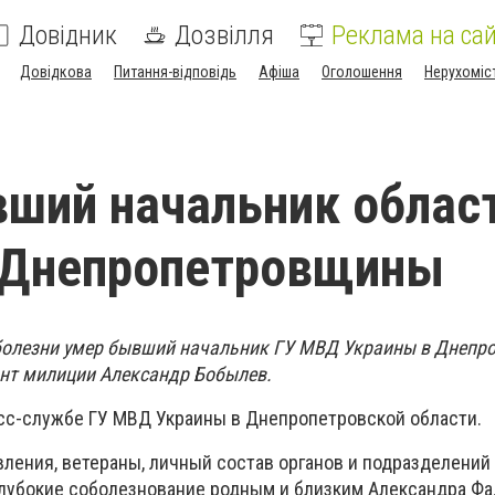
Довідник
Дозвілля
Реклама на сай
Довідкова
Питання-відповідь
Афіша
Оголошення
Нерухоміс
ший начальник облас
 Днепропетровщины
т болезни умер бывший начальник ГУ МВД Украины в Днепр
ант милиции Александр Бобылев.
сс-службе ГУ МВД Украины в Днепропетровской области.
вления, ветераны, личный состав органов и подразделений
лубокие соболезнование родным и близким Александра Фа