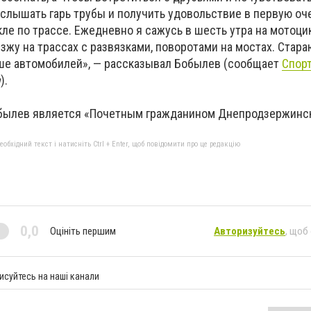
слышать гарь трубы и получить удовольствие в первую оче
ле по трассе. Ежедневно я сажусь в шесть утра на мотоци
зжу на трассах с развязками, поворотами на мостах. Стара
ьше автомобилей», — рассказывал Бобылев (сообщает
Спор
а
).
былев является «Почетным гражданином Днепродзержинск
бхідний текст і натисніть Ctrl + Enter, щоб повідомити про це редакцію
0,0
Оцініть першим
Авторизуйтесь
, щоб
исуйтесь на наші канали