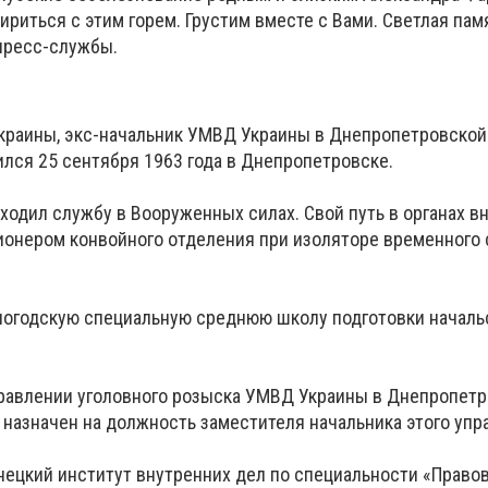
ириться с этим горем. Грустим вместе с Вами. Светлая памя
пресс-службы.
краины, экс-начальник УМВД Украины в Днепропетровской
лся 25 сентября 1963 года в Днепропетровске.
ходил службу в Вооруженных силах. Свой путь в органах в
ционером конвойного отделения при изоляторе временного
ологодскую специальную среднюю школу подготовки начал
управлении уголовного розыска УМВД Украины в Днепропет
л назначен на должность заместителя начальника этого упр
онецкий институт внутренних дел по специальности «Право