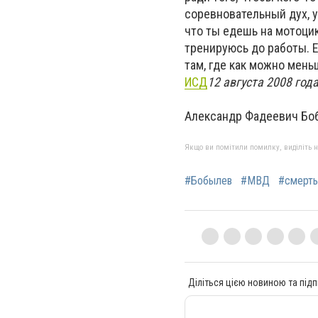
соревновательный дух, у
что ты едешь на мотоцик
тренируюсь до работы. Е
там, где как можно мен
ИСД
12 августа 2008 год
Александр Фадеевич Бо
Якщо ви помітили помилку, виділіть нео
#Бобылев
#МВД
#смерть
Діліться цією новиною та підп