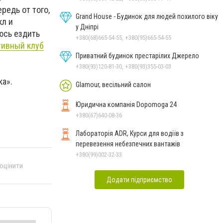
редь от того,
Grand House - Будинок для людей похилого віку
кл и
у Дніпрі
юсь ездить
+380(68)665-54-55, +380(95)665-54-55
тивный клуб
Приватний будинок престарілих Джерело
+380(93)120-81-30, +380(93)355-03-03
а».
Glamour, весільний салон
Юридична компанія Dopomoga 24
+380(67)640-08-36
Лабораторія ADR, Курси для водіїв з
перевезення небезпечних вантажів
+380(99)002-32-33
 оцінити
Додати підприємство