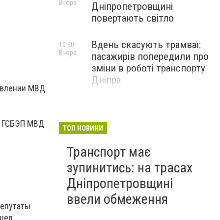
Вчора
Дніпропетровщині
повертають світло
Вдень скасують трамваї:
10:30
в
Вчора
пасажирів попередили про
зміни в роботі транспорту
Дніпра
равлении МВД
а ГСБЭП МВД
ТОП НОВИНИ
Транспорт має
зупинитись: на трасах
Дніпропетровщині
ввели обмеження
депутаты
шел.