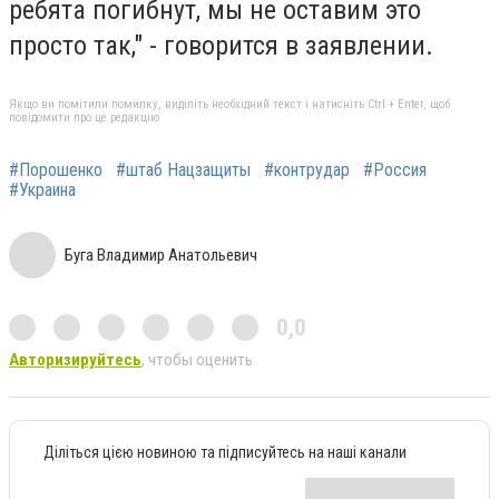
ребята погибнут, мы не оставим это
просто так," - говорится в заявлении.
Якщо ви помітили помилку, виділіть необхідний текст і натисніть Ctrl + Enter, щоб
повідомити про це редакцію
#Порошенко
#штаб Нацзащиты
#контрудар
#Россия
#Украина
Буга Владимир Анатольевич
0,0
Авторизируйтесь
, чтобы оценить
Діліться цією новиною та підписуйтесь на наші канали