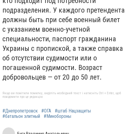
кто подходит под потребности
подразделения. У каждого претендента
должны быть при себе военный билет
с указанием военно-учетной
специальности, паспорт гражданина
Украины с пропиской, а также справка
об отсутствии судимости или о
погашенной судимости. Возраст
добровольцев — от 20 до 50 лет.
Якщо ви помітили помилку, виділіть необхідний текст і натисніть Ctrl + Enter, щоб
повідомити про це редакцію
#Днепропетровск
#ОГА
#штаб Нацзащиты
#батальон элитный
#Минобороны
Буга Владимир Анатольевич