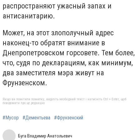
распространяют ужасный запах и
антисанитарию.
Может, на этот злополучный адрес
наконец-то обратят внимание в
Днепропетровском горсовете. Тем более,
что, судя по декларациям, как минимум,
два заместителя мэра живут на
Фрунзенском.
Якщо ви помітили помилку, виділіть необхідний текст і натисніть Ctrl + Enter, щоб
повідомити про це редакцію
#Мусор
#Дементьева
#Фрунзенский
Буга Владимир Анатольевич