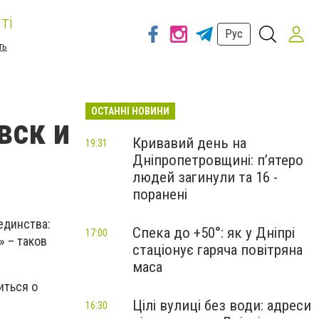
ті
Рус
ть
ОСТАННІ НОВИНИ
вск и
Кривавий день на
19:31
Дніпропетровщині: п’ятеро
людей загинули та 16 -
поранені
единства:
Спека до +50°: як у Дніпрі
17:00
 – таков
стаціонує гаряча повітряна
маса
иться о
Цілі вулиці без води: адреси
16:30