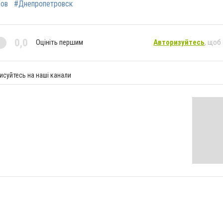
ов
#Днепропетровск
0,0
Оцініть першим
Авторизуйтесь
, щоб
исуйтесь на наші канали