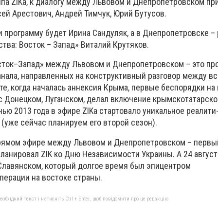
ппа ZIKа, к диалогу между Львовом и Днепропетровском п
ей Арестович, Андрей Тимчук, Юрий Бутусов.
и программу будет Ирина Сандуляк, а в Днепропетровске –
тва: Восток – Запад» Виталий Крутяков.
сток–Запад» между Львовом и Днепропетровском – это п
анала, направленных на конструктивный разговор между в
те, когда началась аннексия Крыма, первые беспорядки на 
с Донецком, Луганском, делал включение крымскотатарско
нью 2013 года в эфире ZIKа стартовало уникальное реалит
(уже сейчас планируем его второй сезон).
прямом эфире между Львовом и Днепропетровском – первы
ланировал ZIK ко Дню Независимости Украины. А 24 август
 Славянском, который долгое время был эпицентром
перации на востоке страны.
бхідний текст і натисніть Ctrl + Enter, щоб повідомити про це редакцію