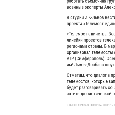
работать съемочная гру
военные эксперты Алекс
В студии ZIK-Львов вест
проекта «Телемост единс
«Телемост единства: Во
линейки проектов телек
регионами страны. В мар
организовал телемосты 
АТР (Симферополь). Осе
им! Львов-Донбасс шоу» 
Отметим, что диалог в 
телемостов, которые зап
будет разговаривать со
антитеррористической о
Якщо ви помітили помилку, виділіть нео