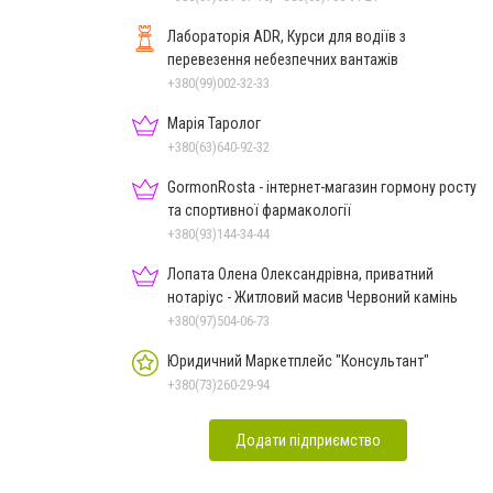
Лабораторія ADR, Курси для водіїв з
перевезення небезпечних вантажів
+380(99)002-32-33
Марія Таролог
+380(63)640-92-32
GormonRosta - інтернет-магазин гормону росту
та спортивної фармакології
+380(93)144-34-44
Лопата Олена Олександрівна, приватний
нотаріус - Житловий масив Червоний камінь
+380(97)504-06-73
Юридичний Маркетплейс "Консультант"
+380(73)260-29-94
Додати підприємство