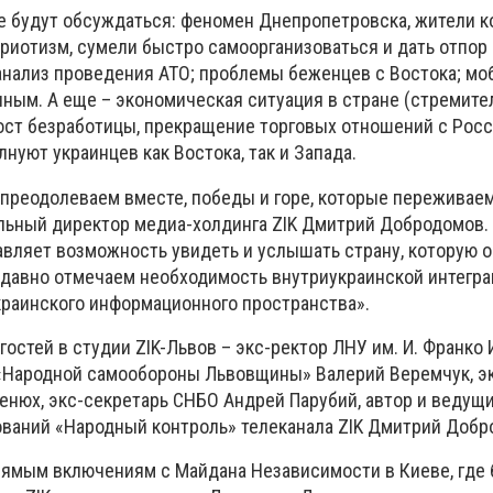
е будут обсуждаться: феномен Днепропетровска, жители к
риотизм, сумели быстро самоорганизоваться и дать отпор
 анализ проведения АТО; проблемы беженцев с Востока; мо
ным. А еще – экономическая ситуация в стране (стремите
ост безработицы, прекращение торговых отношений с Росси
уют украинцев как Востока, так и Запада.
преодолеваем вместе, победы и горе, которые переживае
ральный директор медиа-холдинга ZIK Дмитрий Добродомов.
тавляет возможность увидеть и услышать страну, которую 
давно отмечаем необходимость внутриукраинской интегра
краинского информационного пространства».
остей в студии ZIK-Львов – экс-ректор ЛНУ им. И. Франко 
 «Народной самообороны Львовщины» Валерий Веремчук, э
Тенюх, экс-секретарь СНБО Андрей Парубий, автор и ведущ
ваний «Народный контроль» телеканала ZIK Дмитрий Добр
прямым включениям с Майдана Независимости в Киеве, где 