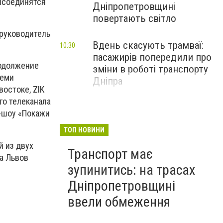
рисоединятся
Дніпропетровщині
повертають світло
 руководитель
Вдень скасують трамваї:
10:30
пасажирів попередили про
родолжение
зміни в роботі транспорту
семи
Дніпра
востоке, ZIK
го телеканала
и-шоу «Покажи
ТОП НОВИНИ
й из двух
Транспорт має
а Львов
зупинитись: на трасах
Дніпропетровщині
ввели обмеження