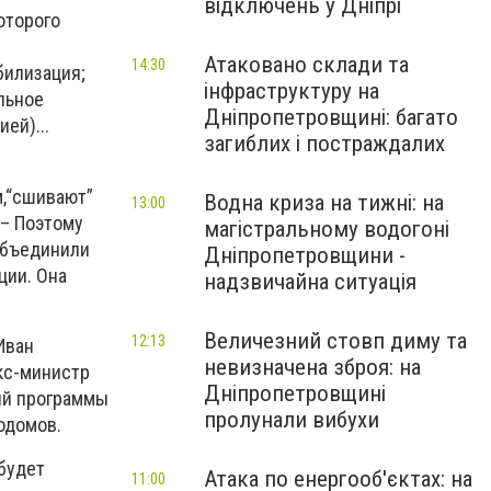
відключень у Дніпрі
оторого
Атаковано склади та
14:30
билизация;
інфраструктуру на
льное
Дніпропетровщині: багато
ей)...
загиблих і постраждалих
м,“сшивают”
Водна криза на тижні: на
13:00
 – Поэтому
магістральному водогоні
объединили
Дніпропетровщини -
ции. Она
надзвичайна ситуація
Величезний стовп диму та
12:13
Иван
невизначена зброя: на
кс-министр
Дніпропетровщині
ий программы
пролунали вибухи
одомов.
будет
Атака по енергооб'єктах: на
11:00