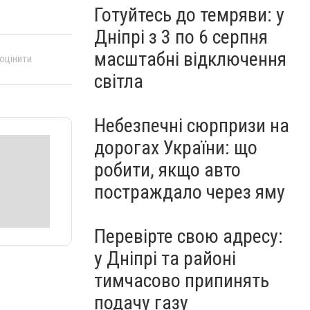
Готуйтесь до темряви: у
Дніпрі з 3 по 6 серпня
масштабні відключення
 оцінити
світла
Небезпечні сюрпризи на
дорогах України: що
робити, якщо авто
постраждало через яму
Перевірте свою адресу:
у Дніпрі та районі
тимчасово припинять
подачу газу