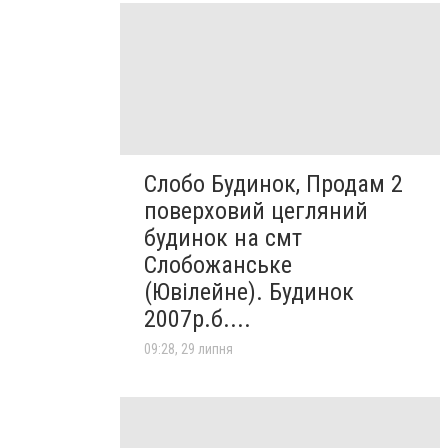
Слобо Будинок, Продам 2
поверховий цегляний
будинок на смт
Слобожанське
(Ювілейне). Будинок
2007р.б....
09:28, 29 липня