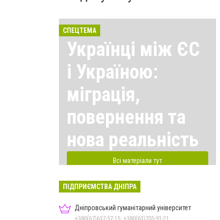
СПЕЦТЕМА
Українці між ЄС
і Україною:
міграція,
повернення та
нова реальність
Всі матеріали тут
ПІДПРИЄМСТВА ДНІПРА
Дніпровський гуманітарний університет
+380(67)637-57-15, +380(63)705-91-21