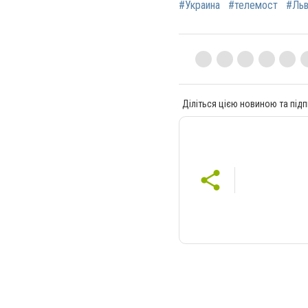
#Украина
#телемост
#Льв
Діліться цією новиною та підп