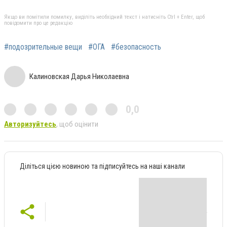
Якщо ви помітили помилку, виділіть необхідний текст і натисніть Ctrl + Enter, щоб
повідомити про це редакцію
#подозрительные вещи
#ОГА
#безопасность
Калиновская Дарья Николаевна
0,0
Авторизуйтесь
, щоб оцінити
Діліться цією новиною та підписуйтесь на наші канали