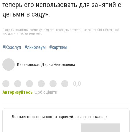
теперь его использовать для занятий с
детьми в саду».
Якщо ви помітили помилку, виділіть необхідний текст і натисніть Ctrl + Enter, щоб
повідомити про це редакцію
#Козолуп
#линолеум
#картины
Калиновская Дарья Николаевна
0,0
Авторизуйтесь
, щоб оцінити
Діліться цією новиною та підписуйтесь на наші канали