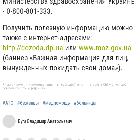
Министерства здравоохранения Украины
- 0-800-801-333.
Получить полезную информацию можно
также с интернет-адресами:
http://dozoda.dp.ua
или
www.moz.gov.ua
(баннер «Важная информация для лиц,
вынужденных покидать свои дома»).
Якщо ви помітили помилку, виділіть необхідний текст і натисніть Ctrl + Enter, щоб
повідомити про це редакцію
#АТО
#беженцы
#медпомощь
#больницы
Буга Владимир Анатольевич